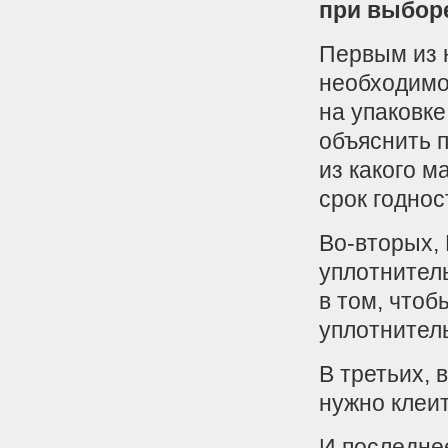
при выборе
Первым из н
необходимо
на упаковке
объяснить п
из какого м
срок годнос
Во-вторых,
уплотнител
в том, чтоб
уплотнитель
В третьих, 
нужно клеи
И последнее