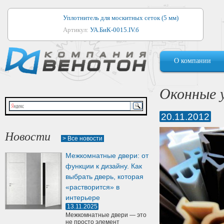
Уплотнитель для москитных сеток (5 мм)
Артикул:
УА.БиК-0015.IV.б
Уплотнитель для алюминиевых окон
О компании
Артикул:
1044
Уплотнитель для деревянных окон
Оконные 
Артикул:
УМ.БиК-0062.IV.б
20.11.2012
Уплотнитель лоджиевый для (4, 5, 6 мм)
Артикул:
УА.БиК-0037.IV.б
Новости
> Все новости
Уплотнитель для деревянных дверей
Межкомнатные двери: от
Артикул:
УК-10.4
функции к дизайну. Как
выбрать дверь, которая
«растворится» в
интерьере
13.11.2025
Межкомнатные двери — это
не просто элемент