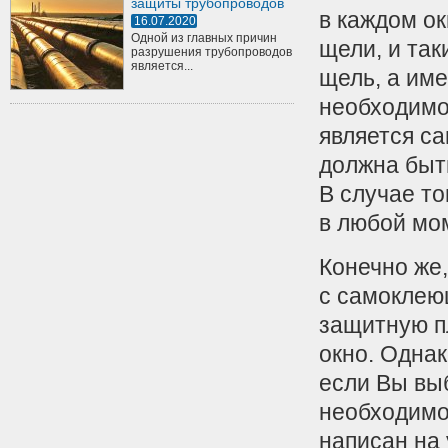
защиты трубопроводов
в каждом ок
16.07.2020
Одной из главных причин
щели, и так
разрушения трубопроводов
является...
щель, а име
необходимо
является с
должна быт
В случае то
в любой мо
Конечно же,
с самоклею
защитную п
окно. Одна
если Вы вы
необходимо
написан на 