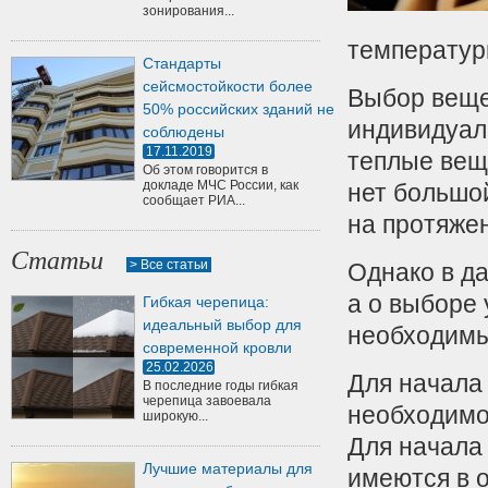
зонирования...
температур
Стандарты
сейсмостойкости более
Выбор веще
50% российских зданий не
индивидуал
соблюдены
17.11.2019
теплые вещи
Об этом говорится в
докладе МЧС России, как
нет большо
сообщает РИА...
на протяже
Статьи
> Все статьи
Однако в да
а о выборе 
Гибкая черепица:
идеальный выбор для
необходимы
современной кровли
25.02.2026
Для начала 
В последние годы гибкая
черепица завоевала
необходимо
широкую...
Для начала
Лучшие материалы для
имеются в о