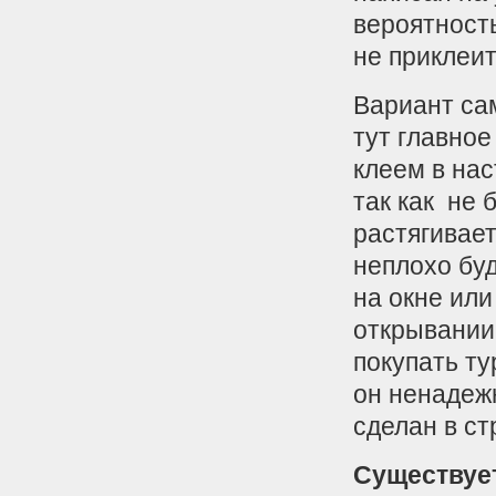
вероятность
не приклеит
Вариант са
тут главно
клеем в на
так как не 
растягивае
неплохо бу
на окне или
открывании
покупать ту
он ненадежн
сделан в ст
Существует