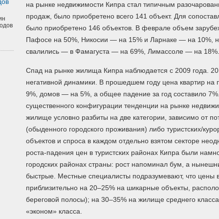
дов
на рынке недвижимости Кипра стал типичным разочаровани
продаж, было приобретено всего 141 объект. Для сопостав
ин
одов
было приобретено 146 объектов. В феврале объем зарубе
Пафосе на 50%, Никосии — на 15% и Ларнаке — на 10%, но
свалились — в Фамагуста — на 69%, Лимассоле — на 18%
Спад на рынке жилища Кипра наблюдается с 2009 года. 2
негативной динамики. В прошедшем году цена квартир на 
9%, домов — на 5%, а общее падение за год составило 7%.
существенного конфигурации тенденции на рынке недвижи
жилище условно разбиты на две категории, зависимо от п
(обыденного городского проживания) либо туристских/кур
объектов и спроса в каждом отдельно взятом секторе неод
роста-падения цен в туристских районах Кипра были намн
городских районах страны: рост напоминал бум, а нынешн
быстрые. Местные специалисты подразумевают, что цены 
приблизительно на 20–25% на шикарные объекты, располо
береговой полосы); на 30–35% на жилище среднего класса
«эконом» класса.