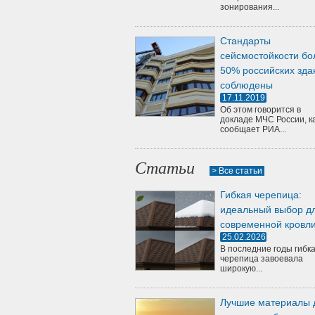
зонирования...
Стандарты
сейсмостойкости бо
50% российских зда
соблюдены
17.11.2019
Об этом говорится в
докладе МЧС России, к
сообщает РИА...
Статьи
> Все статьи
Гибкая черепица:
идеальный выбор д
современной кровл
25.02.2026
В последние годы гибк
черепица завоевала
широкую...
Лучшие материалы 