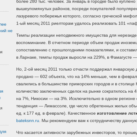
более 280 тыс. человек. За январь в городке было куплено
вышеупомянутых районов, посреди покупателей популярен
лазуревого побережья которого, согласно греческой мифол
1-ый месяц 2011 риелторам удалось реализовать 101 «па
лее
ний не
Темпы реализации неподвижного имущества для нерезиден
воспоминание. В отчетном периоде объем продаж иноземц
сопоставлению с прошлогодними показателями, и составил
ак
в Ларнаке, темпы продаж выросли на 229%, в Фамагусте 
Но, 2-ой месяц 2011 только отчасти поддержал январскую
продано — 602 объекта, что на 14% меньше, чем в феврале
свалились в большинстве приморских городов и в столице 
ля
количество заключенных сделок на рынке сократилось на
и
на 7%, Никосии — на 3%. Исключительно в одном регионе
тенденция — Лимассоле, где число обретенных жилых объе
ая
ед. к 177 ед. в феврале). Качественное
изготовление лст
bateksnn.ru
. Мы рекомендуем вам к сотрудничеству данну
для
Что касается активности зарубежных инвесторов, то прош