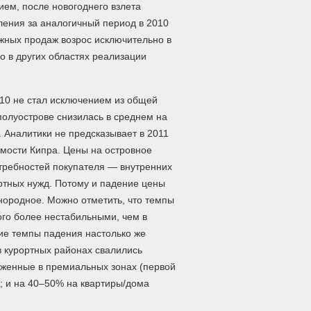
ем, после новогоднего взлета
ления за аналогичный период в 2010
жных продаж возрос исключительно в
 в других областях реализации
.
010 не стал исключением из общей
полуострове снизилась в среднем на
 Аналитики не предсказывает в 2011
мости Кипра. Цены на островное
отребностей покупателя — внутренних
ортных нужд. Потому и падение цены
нородное. Можно отметить, что темпы
ого более нестабильными, чем в
ие темпы падения настолько же
в курортных районах свалились
женные в премиальных зонах (первой
; и на 40–50% на квартиры/дома