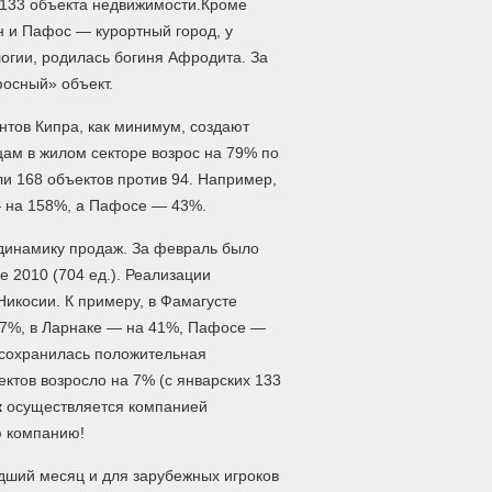
 133 объекта недвижимости.
Кроме
 и Пафос — курортный город, у
огии, родилась богиня Афродита. За
фосный» объект.
тов Кипра, как минимум, создают
ам в жилом секторе возрос на 79% по
и 168 объектов против 94. Например,
— на 158%, а Пафосе — 43%.
 динамику продаж. За февраль было
 2010 (704 ед.). Реализации
Никосии. К примеру, в Фамагусте
 47%, в Ларнаке — на 41%, Пафосе —
 сохранилась положительная
ктов возросло на 7% (с январских 133
к
осуществляется компанией
ю компанию!
едший месяц и для зарубежных игроков