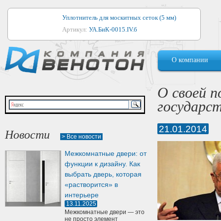
Уплотнитель для москитных сеток (5 мм)
Артикул:
УА.БиК-0015.IV.б
Уплотнитель для алюминиевых окон
О компании
Артикул:
1044
Уплотнитель для деревянных окон
О своей 
Артикул:
УМ.БиК-0062.IV.б
государст
Уплотнитель лоджиевый для (4, 5, 6 мм)
Артикул:
УА.БиК-0037.IV.б
21.01.2014
Новости
> Все новости
Уплотнитель для деревянных дверей
Межкомнатные двери: от
Артикул:
УК-10.4
функции к дизайну. Как
выбрать дверь, которая
«растворится» в
интерьере
13.11.2025
Межкомнатные двери — это
не просто элемент