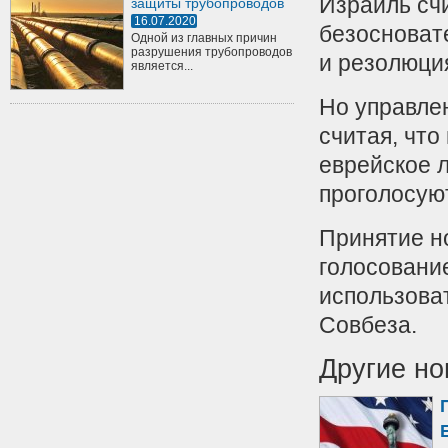
Израиль сч
защиты трубопроводов
16.07.2020
безосноват
Одной из главных причин
разрушения трубопроводов
и резолюци
является...
Но управле
считая, что
еврейское л
проголосую
Принятие н
голосовани
использоват
Совбеза.
Другие но