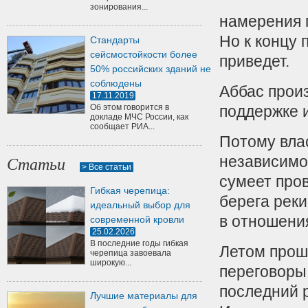
зонирования...
намерения 
Но к концу 
Стандарты
сейсмостойкости более
приведет.
50% российских зданий не
соблюдены
Аббас произ
17.11.2019
Об этом говорится в
поддержке 
докладе МЧС России, как
сообщает РИА...
Потому вла
независимо
Статьи
> Все статьи
сумеет про
Гибкая черепица:
берега реки
идеальный выбор для
в отношени
современной кровли
25.02.2026
В последние годы гибкая
Летом прош
черепица завоевала
широкую...
переговоры
последний р
Лучшие материалы для