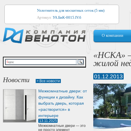
Уплотнитель для москитных сеток (5 мм)
Артикул:
УА.БиК-0015.IV.б
Уплотнитель для алюминиевых окон
О компании
Артикул:
1044
Уплотнитель для деревянных окон
«НСКА» —
Артикул:
УМ.БиК-0062.IV.б
жилой н
Уплотнитель лоджиевый для (4, 5, 6 мм)
Артикул:
УА.БиК-0037.IV.б
01.12.2013
Новости
> Все новости
Уплотнитель для деревянных дверей
Межкомнатные двери: от
Артикул:
УК-10.4
функции к дизайну. Как
выбрать дверь, которая
«растворится» в
интерьере
13.11.2025
Межкомнатные двери — это
не просто элемент