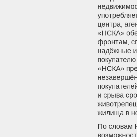
недвижимост
употребляет
центра, аге
«НСКА» обе
фронтам, с
надёжные и
покупателю
«НСКА» пре
незавершён
покупателе
и срыва сро
животрепещ
жилища в н
По словам 
возможност