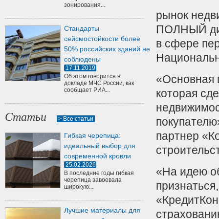
зонирования...
рынок недв
ПОЛНЫЙ диа
Стандарты
сейсмостойкости более
в сфере пе
50% российских зданий не
Национальн
соблюдены
17.11.2019
Об этом говорится в
«Основная 
докладе МЧС России, как
сообщает РИА...
которая сд
недвижимос
Статьи
> Все статьи
покупателю
партнер «К
Гибкая черепица:
идеальный выбор для
строительс
современной кровли
25.02.2026
«На идею о
В последние годы гибкая
черепица завоевала
признаться,
широкую...
«КредитКон
Лучшие материалы для
страховани