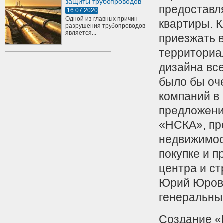
защиты трубопроводов
предоставл
16.07.2020
Одной из главных причин
квартиры. 
разрушения трубопроводов
является...
приезжать 
территориа
дизайна все
было бы оч
компаний в
предложени
«НСКА», пр
недвижимост
покупке и п
центра и с
Юрий Юров,
генеральны
Создание «