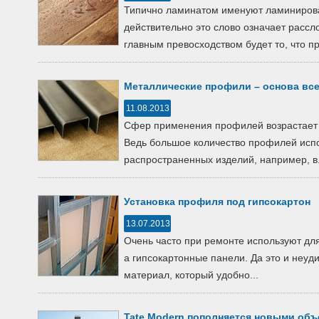
Типично ламинатом именуют ламинирова
действительно это слово означает расс
главным превосходством будет то, что пр
Металлические профили – основа все
11.08.2013
Сфер применения профилей возрастает с
Ведь большое количество профилей испо
распространенных изделий, например, в.
Установка профиля под гипсокартон
13.07.2013
Очень часто при ремонте используют для
а гипсокартонные панели. Да это и неуди
материал, который удобно...
Tate Modern пополняется новыми объ