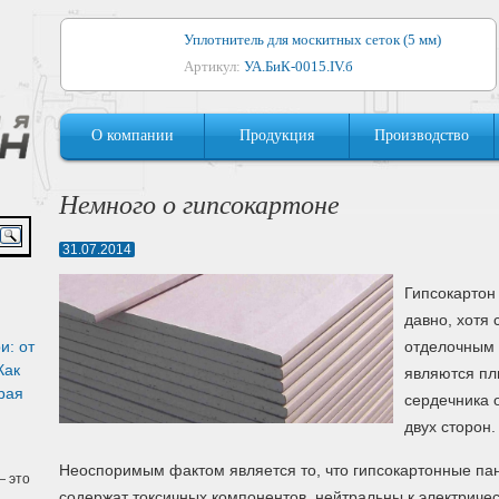
Уплотнитель для москитных сеток (5 мм)
Артикул:
УА.БиК-0015.IV.б
Уплотнитель для алюминиевых окон
О компании
Продукция
Производство
Артикул:
1044
Уплотнитель для деревянных окон
Немного о гипсокартоне
Артикул:
УМ.БиК-0062.IV.б
31.07.2014
Уплотнитель лоджиевый для (4, 5, 6 мм)
Артикул:
УА.БиК-0037.IV.б
Гипсокартон
давно, хотя
Уплотнитель для деревянных дверей
и: от
отделочным 
Артикул:
УК-10.4
Как
являются пл
рая
сердечника 
двух сторон.
Неоспоримым фактом является то, что гипсокартонные пан
 это
содержат токсичных компонентов, нейтральны к электриче