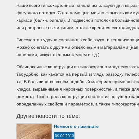
Чаще всего гипсокартонные панели используют для выравн
фигурного потолка. С его помощью можно скрывать комму
каркаса (балки, ригели). В подвесной потолок в большинс
или растровые светильники, а также крепится светодиодна
Гипсокартон удачно соединил в себе звуко- и теплоизоляц
можно сочетать с другими отделочными материалами (нап
панелями, искусственным камнем и т.д.)
Облицовочные конструкции из гипсокартона могут скрывать
так удобно, как кажется на первый взгляд), разводку телеф
т.д. В большинстве своем подобный материал применяютс
кладки, выравнивания неровных поверхностей, а также дл
ремонта. Такого рода конструкции состоят из несущего кар
определенных свойств и параметров, а также гипсокартонн
Другие новости по теме:
Немного о ламинате
09.09.2013