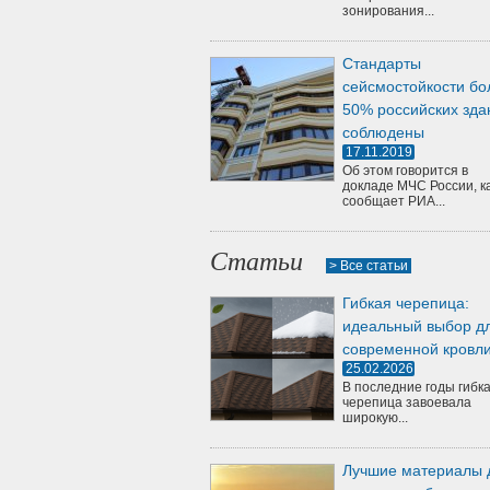
зонирования...
Стандарты
сейсмостойкости бо
50% российских зда
соблюдены
17.11.2019
Об этом говорится в
докладе МЧС России, к
сообщает РИА...
Статьи
> Все статьи
Гибкая черепица:
идеальный выбор д
современной кровл
25.02.2026
В последние годы гибк
черепица завоевала
широкую...
Лучшие материалы 