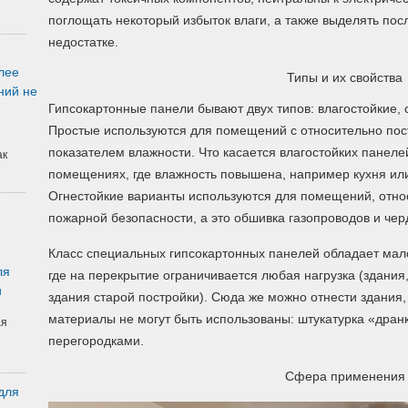
поглощать некоторый избыток влаги, а также выделять по
недостатке.
лее
Типы и их свойства
ний не
Гипсокартонные панели бывают двух типов: влагостойкие, 
Простые используются для помещений с относительно пос
показателем влажности. Что касается влагостойких панелей
ак
помещениях, где влажность повышена, например кухня или
Огнестойкие варианты используются для помещений, отно
пожарной безопасности, а это обшивка газопроводов и че
Класс специальных гипсокартонных панелей обладает мало
ля
где на перекрытие ограничивается любая нагрузка (здания
и
здания старой постройки). Сюда же можно отнести здания
материалы не могут быть использованы: штукатурка «дран
ая
перегородками.
Сфера применения
для