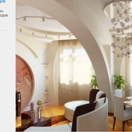
дов
ин
одов