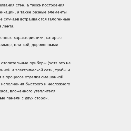
ивания стен, а также построения
никации, а также разные элементы
тве случаев встраиваются галогенные
я лента.
ионные характеристики, которые
ример, плиткой, деревянными
 отопительные приборы (хотя это не
онной и электрической сети, трубы и
я в процессе отделки смешанной
я исполнения быстрого и несложного
каса, вложенного утеплителя
ые панели с двух сторон.