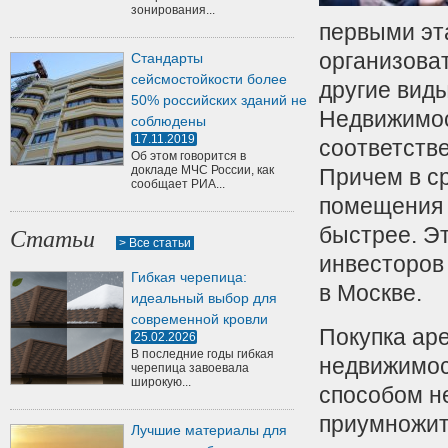
зонирования...
первыми эт
организоват
Стандарты
сейсмостойкости более
другие вид
50% российских зданий не
Недвижимос
соблюдены
17.11.2019
соответстве
Об этом говорится в
докладе МЧС России, как
Причем в с
сообщает РИА...
помещения 
быстрее. Э
Статьи
> Все статьи
инвесторов 
Гибкая черепица:
в Москве.
идеальный выбор для
современной кровли
Покупка ар
25.02.2026
В последние годы гибкая
недвижимос
черепица завоевала
широкую...
способом не
приумножить
Лучшие материалы для