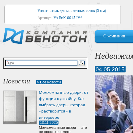
Уплотнитель для москитных сеток (5 мм)
Артикул:
УА.БиК-0015.IV.б
Уплотнитель для алюминиевых окон
О компании
Артикул:
1044
Уплотнитель для деревянных окон
Недвижим
Артикул:
УМ.БиК-0062.IV.б
04.05.2015
Уплотнитель лоджиевый для (4, 5, 6 мм)
Артикул:
УА.БиК-0037.IV.б
Новости
> Все новости
Уплотнитель для деревянных дверей
Межкомнатные двери: от
Артикул:
УК-10.4
функции к дизайну. Как
выбрать дверь, которая
«растворится» в
интерьере
13.11.2025
Межкомнатные двери — это
не просто элемент