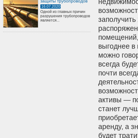
недвижимост
защиты трубопроводов
16.07.2020
возможност
Одной из главных причин
разрушения трубопроводов
заполучить
является...
распоряжен
помещений, 
выгоднее в 
можно говор
всегда буде
почти всег
деятельност
возможност
активы — п
станет луч
приобретае
аренду, а з
будет трат