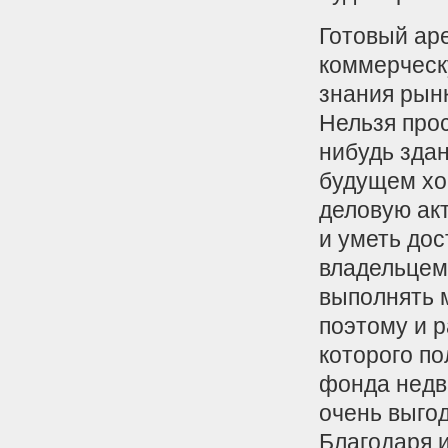
Готовый ар
коммерческ
знания рын
Нельзя про
нибудь здан
будущем хо
деловую ак
и уметь до
владельцем
выполнять 
поэтому и 
которого п
фонда недв
очень выго
Благодаря и