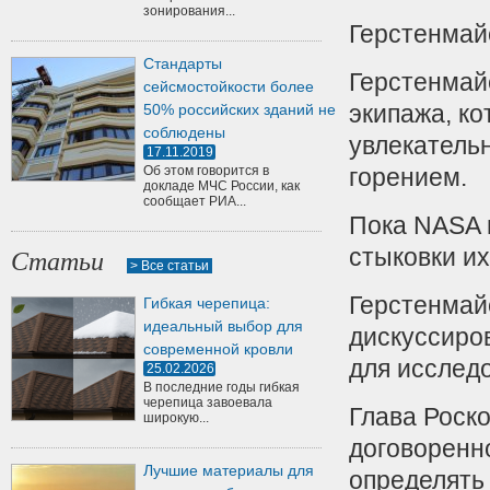
зонирования...
Герстенмай
Стандарты
Герстенмай
сейсмостойкости более
экипажа, ко
50% российских зданий не
соблюдены
увлекательн
17.11.2019
Об этом говорится в
горением.
докладе МЧС России, как
сообщает РИА...
Пока NASA 
стыковки и
Статьи
> Все статьи
Герстенмайе
Гибкая черепица:
идеальный выбор для
дискуссиров
современной кровли
для исслед
25.02.2026
В последние годы гибкая
черепица завоевала
Глава Роск
широкую...
договоренно
Лучшие материалы для
определять