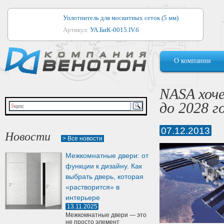
Уплотнитель для москитных сеток (5 мм)
Артикул:
УА.БиК-0015.IV.б
Уплотнитель для алюминиевых окон
О компании
Артикул:
1044
Уплотнитель для деревянных окон
NASA хоч
Артикул:
УМ.БиК-0062.IV.б
до 2028 г
Уплотнитель лоджиевый для (4, 5, 6 мм)
Артикул:
УА.БиК-0037.IV.б
07.12.2013
Новости
> Все новости
Уплотнитель для деревянных дверей
Межкомнатные двери: от
Артикул:
УК-10.4
функции к дизайну. Как
выбрать дверь, которая
«растворится» в
интерьере
13.11.2025
Межкомнатные двери — это
не просто элемент