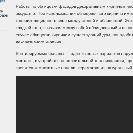
дов
Работы по облицовки фасадов декоративным кирпичом нео
ин
аккуратно. При использовании облицовочного кирпича име
одов
теплоизоляционного слоя между стеной и облицовкой. Эт
кладкой стен, связывая между собой облицовочный и основ
случае облицовки кирпичом существующий дом, понадобит
декоративного кирпича.
Вентилируемые фасады — один из новых вариантов наружн
монтаже, в устройстве дополнительной теплоизоляции, пре
крепятся композитные панели, керамогранит, натуральный к