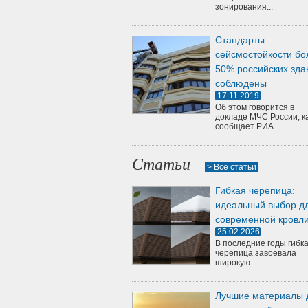
зонирования...
Стандарты
сейсмостойкости бо
50% российских зда
соблюдены
17.11.2019
Об этом говорится в
докладе МЧС России, к
сообщает РИА...
Статьи
> Все статьи
Гибкая черепица:
идеальный выбор д
современной кровл
25.02.2026
В последние годы гибк
черепица завоевала
широкую...
Лучшие материалы 