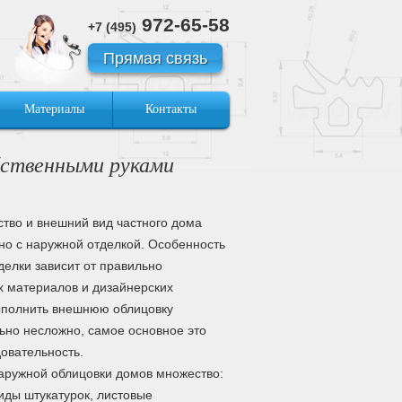
972-65-58
+7 (495)
Прямая связь
Материалы
Контакты
бственными руками
ство и внешний вид частного дома
но с наружной отделкой. Особенность
делки зависит от правильно
 материалов и дизайнерских
полнить внешнюю облицовку
ьно несложно, самое основное это
довательность.
аружной облицовки домов множество:
иды штукатурок, листовые