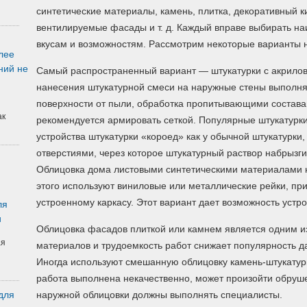
синтетические материалы, камень, плитка, декоративный ки
вентилируемые фасады и т. д. Каждый вправе выбирать н
вкусам и возможностям. Рассмотрим некоторые варианты 
лее
ний не
Самый распространенный вариант — штукатурки с акрило
нанесения штукатурной смеси на наружные стены выполня
поверхности от пыли, обработка пропитывающими состава
ак
рекомендуется армировать сеткой. Популярные штукатурки
устройства штукатурки «короед» как у обычной штукатурки,
отверстиями, через которое штукатурный раствор набрызги
Облицовка дома листовыми синтетическими материалами н
этого используют виниловые или металлические рейки, пр
устроенному каркасу. Этот вариант дает возможность уст
ля
и
Облицовка фасадов плиткой или камнем является одним и
ая
материалов и трудоемкость работ снижает популярность д
Иногда используют смешанную облицовку камень-штукатурк
работа выполнена некачественно, может произойти обруше
для
наружной облицовки должны выполнять специалисты.