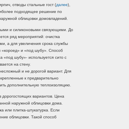
рпич, отводы стальные гост (
далее
),
аиболее подходящее решение по
наружной облицовки домовладений.
выми и силиконовыми связующими. До
ется ряд мероприятий: очистка
ми, а для увеличения срока службы
 «короед» и «под шубу». Способ
 а «под шубу»- используется сито с
вается на стену.
есложный и не дорогой вариант. Для
икрепленные к предварительно
роить дополнительную теплоизоляцию.
з дорогостоящих вариантов. Цена
анной наружной облицовки дома.
а или плитка-штукатурка. Если
ние облицовки. Такой способ