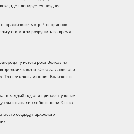
века, где планируется позднее
ть практически метр. Что принесет
ольку его могли разрушить во время
вгорода, у истока реки Волхов из
вгородских князей. Свое заглавие оно
а. Так началась история Величавого
а, и каждый год они приносят ученым
 там отыскали хлебные печи X века.
м месте создадут археолого-
ник.