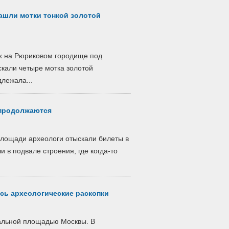
ашли мотки тонкой золотой
ах на Рюриковом городище под
кали четыре мотка золотой
длежала...
 продолжаются
площади археологи отыскали билеты в
и в подвале строения, где когда-то
ь археологические раскопки
альной площадью Москвы. В