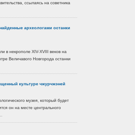
ительства, ссылаясь на советника
найденные археологами останки
и в некрополе XIV-XVIII веков на
нтре Величавого Новгорода останки
ященный культуре чжурчжэней
логического музея, который будет
ится он на месте центрального
..