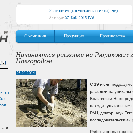
Уплотнитель для москитных сеток (5 мм)
Артикул:
УА.БиК-0015.IV.б
Уплотнитель для алюминиевых окон
О компании
Продукция
Производство
Артикул:
1044
Уплотнитель для деревянных окон
Начинаются раскопки на Рюриковом 
Артикул:
УМ.БиК-0062.IV.б
Новгородом
Уплотнитель лоджиевый для (4, 5, 6 мм)
08.01.2014
Артикул:
УА.БиК-0037.IV.б
С 19 июля подразуме
Уплотнитель для деревянных дверей
раскопки на уникаль
и: от
Артикул:
УК-10.4
Как
Величавым Новгородо
рая
находят уникальные 
РАН, доктор наук Евг
исследовательскими 
 это
Работы продлятся око