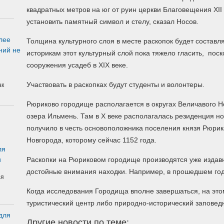
квадратных метров на юг от руин церкви Благовещения XII 
установить памятный символ и стелу, сказал Носов.
лее
Толщина культурного слоя в месте раскопок будет составля
ний не
историкам этот культурный слой пока тяжело гласить, поск
сооружения усадеб в XIX веке.
Участвовать в раскопках будут студенты и волонтеры.
ак
Рюриково городище располагается в округах Величавого Но
озера Ильмень. Там в X веке располагалась резиденция но
получило в честь основоположника поселения князя Рюрик
Новгорода, которому сейчас 1152 года.
ля
и
Раскопки на Рюриковом городище производятся уже издавн
достойные внимания находки. Например, в прошедшем году
ая
Когда исследования Городища вполне завершаться, на это
туристический центр либо природно-исторический заповед
для
Другие новости по теме: