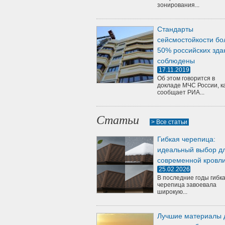
зонирования...
Стандарты
сейсмостойкости бо
50% российских зда
соблюдены
17.11.2019
Об этом говорится в
докладе МЧС России, к
сообщает РИА...
Статьи
> Все статьи
Гибкая черепица:
идеальный выбор д
современной кровл
25.02.2026
В последние годы гибк
черепица завоевала
широкую...
Лучшие материалы 