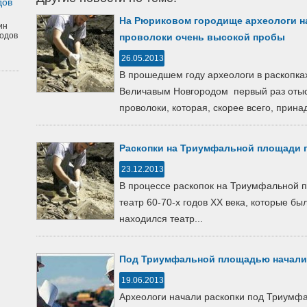
дов
На Рюриковом городище археологи н
ин
одов
проволоки очень высокой пробы
26.05.2013
В прошедшем году археологи в раскопк
Величавым Новгородом первый раз отыс
проволоки, которая, скорее всего, прина
Раскопки на Триумфальной площади
23.12.2013
В процессе раскопок на Триумфальной 
театр 60-70-х годов XX века, которые был
находился театр...
Под Триумфальной площадью началис
19.06.2013
Археологи начали раскопки под Триумф