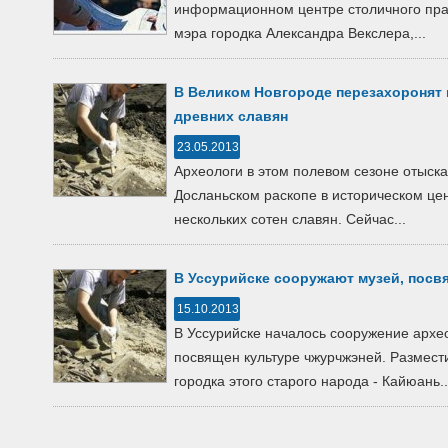
информационном центре столичного прав
мэра городка Александра Векслера,...
В Великом Новгороде перезахоронят 
древних славян
23.05.2013
Археологи в этом полевом сезоне отыскал
Досланьском раскопе в историческом це
нескольких сотен славян. Сейчас...
В Уссурийске сооружают музей, посв
15.10.2013
В Уссурийске началось сооружение архео
посвящен культуре чжурчжэней. Размест
городка этого старого народа - Кайюань..