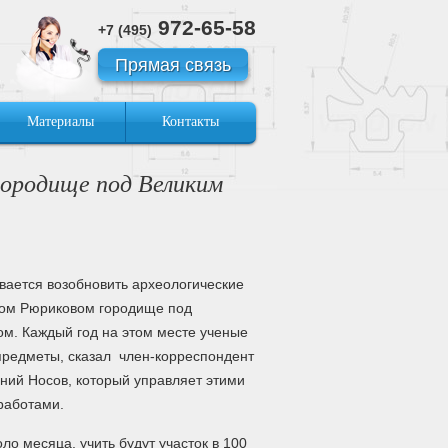
972-65-58
+7 (495)
Прямая связь
Материалы
Контакты
городище под Великим
вается возобновить археологические
ном Рюриковом городище под
м. Каждый год на этом месте ученые
предметы, сказал член-корреспондент
ений Носов, который управляет этими
работами.
ло месяца, учить будут участок в 100