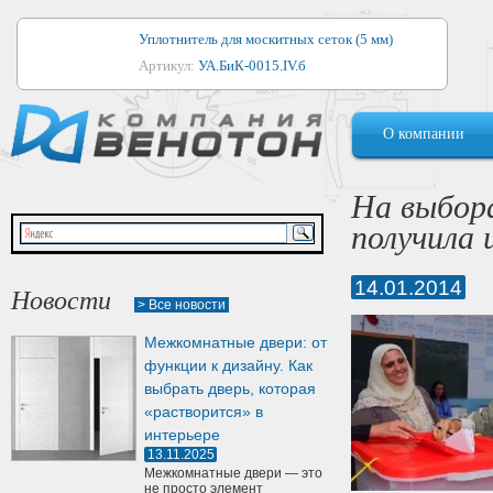
Уплотнитель для москитных сеток (5 мм)
Артикул:
УА.БиК-0015.IV.б
Уплотнитель для алюминиевых окон
О компании
Артикул:
1044
Уплотнитель для деревянных окон
На выбор
Артикул:
УМ.БиК-0062.IV.б
получила
Уплотнитель лоджиевый для (4, 5, 6 мм)
Артикул:
УА.БиК-0037.IV.б
14.01.2014
Новости
> Все новости
Уплотнитель для деревянных дверей
Межкомнатные двери: от
Артикул:
УК-10.4
функции к дизайну. Как
выбрать дверь, которая
«растворится» в
интерьере
13.11.2025
Межкомнатные двери — это
не просто элемент