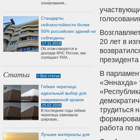
зонирования...
участвующи
голосовани
Стандарты
сейсмостойкости более
Возглавляе
50% российских зданий не
соблюдены
20 лет в из
17.11.2019
Об этом говорится в
возвратилс
докладе МЧС России, как
сообщает РИА...
президента 
В парламент
Статьи
> Все статьи
«Эннахда» 
Гибкая черепица:
«Республик
идеальный выбор для
демократич
современной кровли
25.02.2026
трудиться 
В последние годы гибкая
черепица завоевала
формирован
широкую...
работа по п
Лучшие материалы для