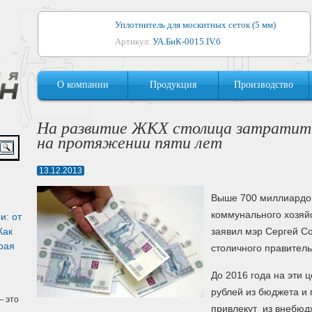
Уплотнитель для москитных сеток (5 мм)
Артикул:
УА.БиК-0015.IV.б
Уплотнитель для алюминиевых окон
О компании
Продукция
Производство
Артикул:
1044
Уплотнитель для деревянных окон
На развитие ЖКХ столица затратит б
Артикул:
УМ.БиК-0062.IV.б
на протяжении пяти лет
Уплотнитель лоджиевый для (4, 5, 6 мм)
13.12.2013
Артикул:
УА.БиК-0037.IV.б
Выше 700 миллиардов
Уплотнитель для деревянных дверей
коммунального хозяйс
и: от
Артикул:
УК-10.4
Как
заявил мэр Сергей С
рая
столичного правитель
До 2016 года на эти 
рублей из бюджета и 
 это
привлекут из внебюд