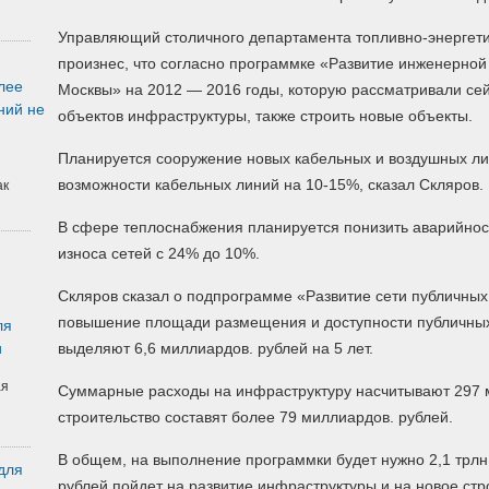
Управляющий столичного департамента топливно-энергети
произнес, что согласно программке «Развитие инженерно
лее
Москвы» на 2012 — 2016 годы, которую рассматривали сей
ний не
объектов инфраструктуры, также строить новые объекты.
Планируется сооружение новых кабельных и воздушных ли
возможности кабельных линий на 10-15%, сказал Скляров.
ак
В сфере теплоснабжения планируется понизить аварийност
износа сетей с 24% до 10%.
Скляров сказал о подпрограмме «Развитие сети публичных
повышение площади размещения и доступности публичных
ля
и
выделяют 6,6 миллиардов. рублей на 5 лет.
ая
Суммарные расходы на инфраструктуру насчитывают 297 м
строительство составят более 79 миллиардов. рублей.
В общем, на выполнение программки будет нужно 2,1 трлн.
для
рублей пойдет на развитие инфраструктуры и на новое стр