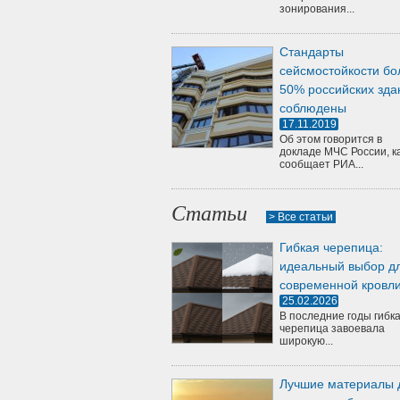
зонирования...
Стандарты
сейсмостойкости бо
50% российских зда
соблюдены
17.11.2019
Об этом говорится в
докладе МЧС России, к
сообщает РИА...
Статьи
> Все статьи
Гибкая черепица:
идеальный выбор д
современной кровл
25.02.2026
В последние годы гибк
черепица завоевала
широкую...
Лучшие материалы 