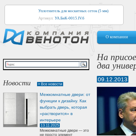
Уплотнитель для москитных сеток (5 мм)
Артикул:
УА.БиК-0015.IV.б
Уплотнитель для алюминиевых окон
О компании
Артикул:
1044
Уплотнитель для деревянных окон
На присое
Артикул:
УМ.БиК-0062.IV.б
два униве
Уплотнитель лоджиевый для (4, 5, 6 мм)
Артикул:
УА.БиК-0037.IV.б
09.12.2013
Новости
> Все новости
Уплотнитель для деревянных дверей
Межкомнатные двери: от
Артикул:
УК-10.4
функции к дизайну. Как
выбрать дверь, которая
«растворится» в
интерьере
13.11.2025
Межкомнатные двери — это
не просто элемент