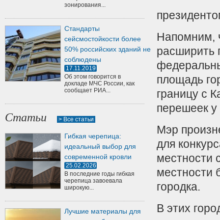
зонирования...
президенто
Стандарты
Напомним, 
сейсмостойкости более
расширить 
50% российских зданий не
соблюдены
федеральны
17.11.2019
Об этом говорится в
площадь гор
докладе МЧС России, как
сообщает РИА...
границу с 
перешеек у
Статьи
> Все статьи
Мэр произне
Гибкая черепица:
для конкур
идеальный выбор для
местности с
современной кровли
25.02.2026
местности 
В последние годы гибкая
черепица завоевала
городка.
широкую...
В этих горо
Лучшие материалы для