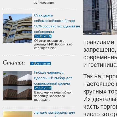
зонирования...
Стандарты
сейсмостойкости более
50% российских зданий не
соблюдены
17.11.2019
правилами. 
Об этом говорится в
докладе МЧС России, как
сообщает РИА...
запрещено,
современны
Статьи
и гостиница
> Все статьи
Гибкая черепица:
Так на терр
идеальный выбор для
настоящее 
современной кровли
25.02.2026
крупных тор
В последние годы гибкая
черепица завоевала
Их деятельн
широкую...
часть торг
Лучшие материалы для
число кото