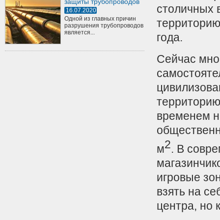
защиты трубопроводов
столичных 
16.07.2020
Одной из главных причин
территорию 
разрушения трубопроводов
является...
года.
Сейчас мно
самостояте
цивилизова
территорию 
временем н
общественн
2
м
. В совр
магазинчик
игровые зо
взять на с
центра, но 