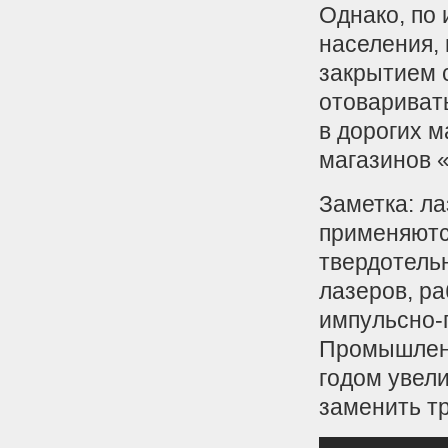
Однако, по 
населения,
закрытием с
отовариват
в дорогих м
магазинов 
Заметка: ла
применяютс
твердотель
лазеров, ра
импульсно-
Промышленн
годом увели
заменить т