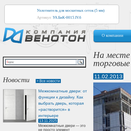
Уплотнитель для москитных сеток (5 мм)
Артикул:
УА.БиК-0015.IV.б
Уплотнитель для алюминиевых окон
О компании
Артикул:
1044
Уплотнитель для деревянных окон
На месте
Артикул:
УМ.БиК-0062.IV.б
торговые
Уплотнитель лоджиевый для (4, 5, 6 мм)
Артикул:
УА.БиК-0037.IV.б
11.02.2013
Новости
> Все новости
Уплотнитель для деревянных дверей
Межкомнатные двери: от
Артикул:
УК-10.4
функции к дизайну. Как
выбрать дверь, которая
«растворится» в
интерьере
13.11.2025
Межкомнатные двери — это
не просто элемент