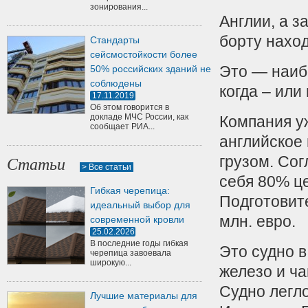
зонирования...
Англии, а з
борту нахо
Стандарты
сейсмостойкости более
Это — наиб
50% российских зданий не
соблюдены
когда – или
17.11.2019
Об этом говорится в
докладе МЧС России, как
Компания у
сообщает РИА...
английское
грузом.
Согл
Статьи
> Все статьи
себя 80% це
Гибкая черепица:
Подготовите
идеальный выбор для
млн. евро.
современной кровли
25.02.2026
В последние годы гибкая
Это судно в
черепица завоевала
широкую...
железо и ча
Судно легло
Лучшие материалы для