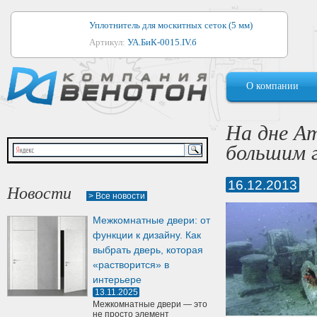
Уплотнитель для москитных сеток (5 мм)
Артикул:
УА.БиК-0015.IV.б
Уплотнитель для алюминиевых окон
О компании
Артикул:
1044
Уплотнитель для деревянных окон
На дне А
Артикул:
УМ.БиК-0062.IV.б
большим г
Уплотнитель лоджиевый для (4, 5, 6 мм)
Артикул:
УА.БиК-0037.IV.б
16.12.2013
Новости
> Все новости
Уплотнитель для деревянных дверей
Межкомнатные двери: от
Артикул:
УК-10.4
функции к дизайну. Как
выбрать дверь, которая
«растворится» в
интерьере
13.11.2025
Межкомнатные двери — это
не просто элемент