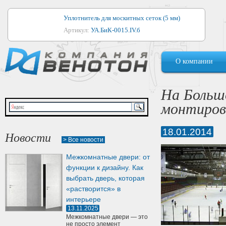
Уплотнитель для москитных сеток (5 мм)
Артикул:
УА.БиК-0015.IV.б
Уплотнитель для алюминиевых окон
О компании
Артикул:
1044
Уплотнитель для деревянных окон
На Большо
Артикул:
УМ.БиК-0062.IV.б
монтиров
Уплотнитель лоджиевый для (4, 5, 6 мм)
Артикул:
УА.БиК-0037.IV.б
18.01.2014
Новости
> Все новости
Уплотнитель для деревянных дверей
Межкомнатные двери: от
Артикул:
УК-10.4
функции к дизайну. Как
выбрать дверь, которая
«растворится» в
интерьере
13.11.2025
Межкомнатные двери — это
не просто элемент