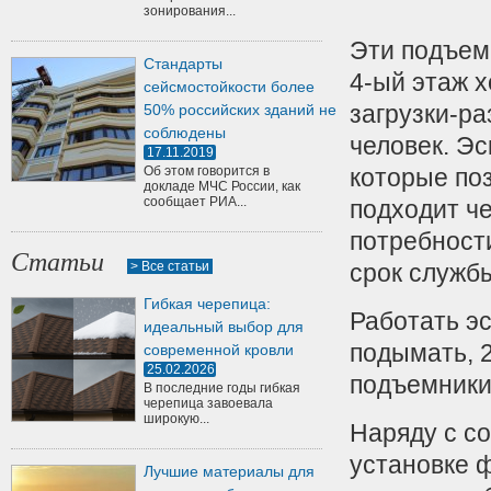
зонирования...
Эти подъем
Стандарты
4-ый этаж 
сейсмостойкости более
загрузки-ра
50% российских зданий не
соблюдены
человек. Э
17.11.2019
Об этом говорится в
которые поз
докладе МЧС России, как
сообщает РИА...
подходит че
потребност
Статьи
> Все статьи
срок служб
Гибкая черепица:
Работать э
идеальный выбор для
подымать, 2
современной кровли
25.02.2026
подъемники
В последние годы гибкая
черепица завоевала
широкую...
Наряду с с
установке 
Лучшие материалы для