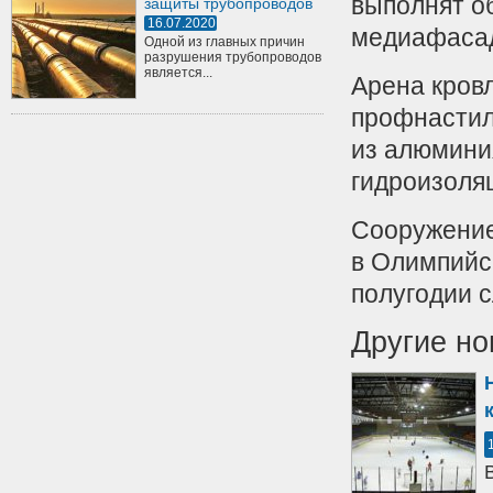
выполнят о
защиты трубопроводов
16.07.2020
медиафасад
Одной из главных причин
разрушения трубопроводов
является...
Арена кров
профнастил
из алюмини
гидроизоля
Сооружение
в Олимпийс
полугодии 
Другие но