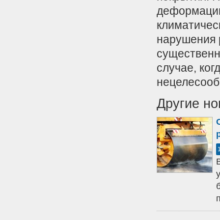
деформации
климатическ
нарушения 
существенн
случае, ког
нецелесооб
Другие но