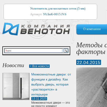
Уплотнитель для москитных сеток (5 мм)
Артикул:
УА.БиК-0015.IV.б
Уплотнитель для алюминиевых окон
О компании
Артикул:
1044
Уплотнитель для деревянных окон
Методы с
Артикул:
УМ.БиК-0062.IV.б
факторы 
Уплотнитель лоджиевый для (4, 5, 6 мм)
Артикул:
УА.БиК-0037.IV.б
22.04.2015
Новости
> Все новости
Уплотнитель для деревянных дверей
Межкомнатные двери: от
Артикул:
УК-10.4
функции к дизайну. Как
выбрать дверь, которая
«растворится» в
интерьере
13.11.2025
Межкомнатные двери — это
не просто элемент