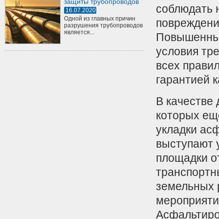
защиты трубопроводов
соблюдать 
16.07.2020
Одной из главных причин
повреждени
разрушения трубопроводов
является...
Повышенные
условия тр
всех правил
гарантией 
В качестве 
которых ещ
укладки асф
выступают 
площадки о
транспортн
земельных 
мероприяти
Асфальтиро