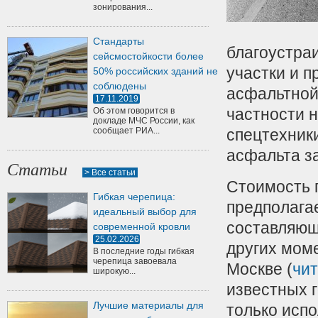
зонирования...
Стандарты
благоустраи
сейсмостойкости более
участки и п
50% российских зданий не
соблюдены
асфальтной
17.11.2019
частности 
Об этом говорится в
докладе МЧС России, как
сообщает РИА...
спецтехники
асфальта з
Статьи
> Все статьи
Стоимость 
Гибкая черепица:
предполагае
идеальный выбор для
составляющ
современной кровли
25.02.2026
других мом
В последние годы гибкая
черепица завоевала
Москве (
чи
широкую...
известных г
Лучшие материалы для
только испо