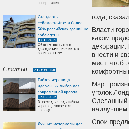
зонирования...
года, сказа
Стандарты
сейсмостойкости более
Власти горо
50% российских зданий не
соблюдены
каком пред
17.11.2019
декорации.
Об этом говорится в
докладе МЧС России, как
сообщает РИА...
внести и с
мест, чтоб 
Статьи
комфортны
> Все статьи
Гибкая черепица:
Мэр произне
идеальный выбор для
уголок Лон
современной кровли
25.02.2026
Сделанный 
В последние годы гибкая
черепица завоевала
наилучшем 
широкую...
Свои предло
Лучшие материалы для