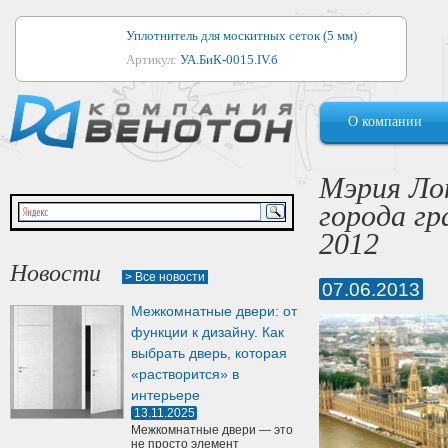
Уплотнитель для москитных сеток (5 мм)
Артикул:
УА.БиК-0015.IV.б
Уплотнитель для алюминиевых окон
О компании
Артикул:
1044
Уплотнитель для деревянных окон
Мэрия Ло
Артикул:
УМ.БиК-0062.IV.б
города гр
Уплотнитель лоджиевый для (4, 5, 6 мм)
2012
Артикул:
УА.БиК-0037.IV.б
Новости
> Все новости
07.06.2013
Уплотнитель для деревянных дверей
Межкомнатные двери: от
Артикул:
УК-10.4
функции к дизайну. Как
выбрать дверь, которая
«растворится» в
интерьере
13.11.2025
Межкомнатные двери — это
не просто элемент