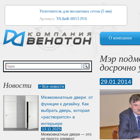
Уплотнитель для москитных сеток (5 мм)
Артикул:
УА.БиК-0015.IV.б
Уплотнитель для алюминиевых окон
О компании
Артикул:
1044
Уплотнитель для деревянных окон
Мэр подм
Артикул:
УМ.БиК-0062.IV.б
досрочно 
Уплотнитель лоджиевый для (4, 5, 6 мм)
Артикул:
УА.БиК-0037.IV.б
29.01.2014
Новости
> Все новости
Уплотнитель для деревянных дверей
Межкомнатные двери: от
Артикул:
УК-10.4
функции к дизайну. Как
выбрать дверь, которая
«растворится» в
интерьере
13.11.2025
Межкомнатные двери — это
не просто элемент