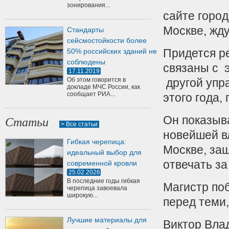
зонирования...
сайте город
Москве, жд
Стандарты
сейсмостойкости более
Придется р
50% российских зданий не
соблюдены
связаны с 
17.11.2019
Об этом говорится в
другой упр
докладе МЧС России, как
сообщает РИА...
этого года,
Он показыва
Статьи
> Все статьи
новейшей в
Гибкая черепица:
Москве, за
идеальный выбор для
отвечать за
современной кровли
25.02.2026
В последние годы гибкая
Магистр поб
черепица завоевала
широкую...
перед теми,
Лучшие материалы для
Виктор Вла