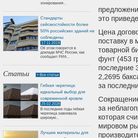
зонирования...
предложени
это приведе
Стандарты
сейсмостойкости более
Цена догов
50% российских зданий не
соблюдены
поставку в
17.11.2019
Об этом говорится в
товарной б
докладе МЧС России, как
сообщает РИА...
фунт (453 г
последние 3
Статьи
> Все статьи
2,2695 бакс
за последни
Гибкая черепица:
идеальный выбор для
Сокращение
современной кровли
25.02.2026
за неблаго
В последние годы гибкая
черепица завоевала
которая сч
широкую...
мировом ры
Лучшие материалы для
производит