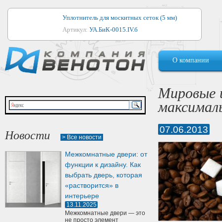
Уплотнитель для москитных сеток (5 мм)
Артикул:
УА.БиК-0015.IV.б
Уплотнитель для алюминиевых окон
О компании
Артикул:
1044
Уплотнитель для деревянных окон
Мировые ц
Артикул:
УМ.БиК-0062.IV.б
максималь
Уплотнитель лоджиевый для (4, 5, 6 мм)
Артикул:
УА.БиК-0037.IV.б
07.06.2013
Новости
> Все новости
Уплотнитель для деревянных дверей
Межкомнатные двери: от
Артикул:
УК-10.4
функции к дизайну. Как
выбрать дверь, которая
«растворится» в
интерьере
13.11.2025
Межкомнатные двери — это
не просто элемент