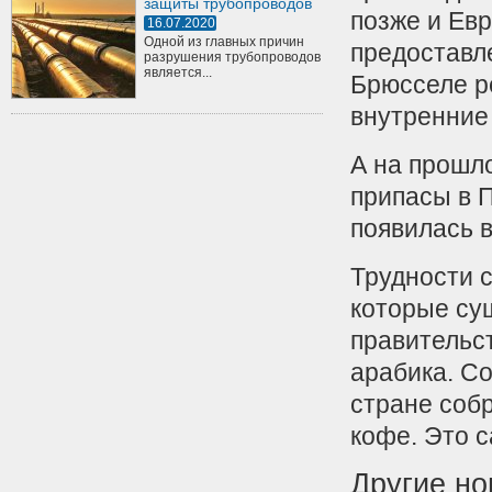
защиты трубопроводов
позже и Ев
16.07.2020
Одной из главных причин
предоставл
разрушения трубопроводов
является...
Брюсселе ре
внутренние
А на прошл
припасы в П
появилась в
Трудности 
которые су
правительс
арабика. Со
стране соб
кофе. Это с
Другие но