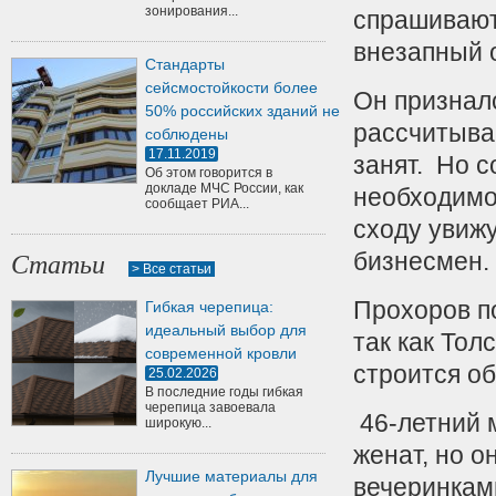
зонирования...
спрашивают 
внезапный о
Стандарты
сейсмостойкости более
Он призналс
50% российских зданий не
рассчитывае
соблюдены
17.11.2019
занят. Но с
Об этом говорится в
докладе МЧС России, как
необходимо,
сообщает РИА...
сходу увижу
бизнесмен.
Статьи
> Все статьи
Прохоров по
Гибкая черепица:
идеальный выбор для
так как Тол
современной кровли
строится о
25.02.2026
В последние годы гибкая
черепица завоевала
46-летний 
широкую...
женат, но 
Лучшие материалы для
вечеринкам