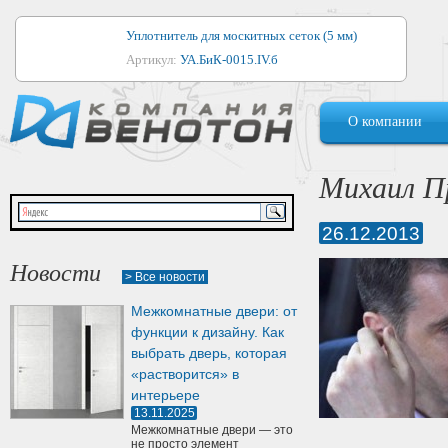
Уплотнитель для москитных сеток (5 мм)
Артикул:
УА.БиК-0015.IV.б
Уплотнитель для алюминиевых окон
О компании
Артикул:
1044
Уплотнитель для деревянных окон
Михаил Пр
Артикул:
УМ.БиК-0062.IV.б
26.12.2013
Уплотнитель лоджиевый для (4, 5, 6 мм)
Артикул:
УА.БиК-0037.IV.б
Новости
> Все новости
Уплотнитель для деревянных дверей
Межкомнатные двери: от
Артикул:
УК-10.4
функции к дизайну. Как
выбрать дверь, которая
«растворится» в
интерьере
13.11.2025
Межкомнатные двери — это
не просто элемент