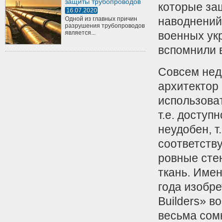
защиты трубопроводов
которые за
16.07.2020
наводнений,
Одной из главных причин
разрушения трубопроводов
является...
военных ук
вспомнили 
Совсем нед
архитектор
использова
т.е. доступ
неудобен, т
соответств
ровные сте
ткань. Име
года изобре
Builders» в
весьма сом