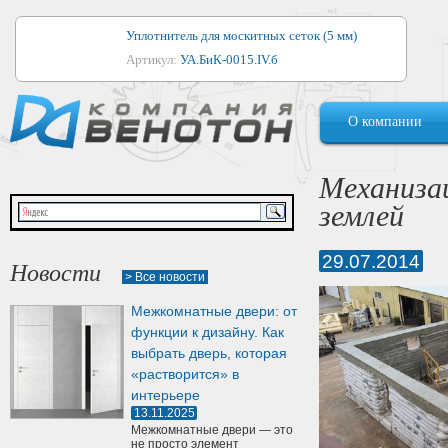
Уплотнитель для москитных сеток (5 мм)
Артикул:
УА.БиК-0015.IV.б
Уплотнитель для алюминиевых окон
О компании
Артикул:
1044
Уплотнитель для деревянных окон
Механиза
Артикул:
УМ.БиК-0062.IV.б
землей
Уплотнитель лоджиевый для (4, 5, 6 мм)
Артикул:
УА.БиК-0037.IV.б
29.07.2014
Новости
> Все новости
Уплотнитель для деревянных дверей
Межкомнатные двери: от
Артикул:
УК-10.4
функции к дизайну. Как
выбрать дверь, которая
«растворится» в
интерьере
13.11.2025
Межкомнатные двери — это
не просто элемент