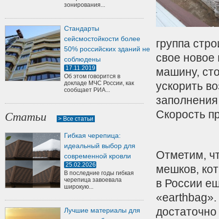
зонирования...
Стандарты
сейсмостойкости более
группа стро
50% российских зданий не
свое новое
соблюдены
17.11.2019
машину, ст
Об этом говорится в
докладе МЧС России, как
ускорить во
сообщает РИА...
заполнения
Скорость пр
Статьи
> Все статьи
Гибкая черепица:
идеальный выбор для
Отметим, ч
современной кровли
25.02.2026
мешков, ко
В последние годы гибкая
черепица завоевала
в России ещ
широкую...
«earthbag».
достаточно
Лучшие материалы для