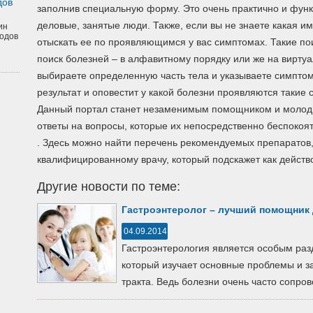
дов
заполнив специальную форму. Это очень практично и функ
деловые, занятые люди. Также, если вы не знаете какая им
ин
одов
отыскать ее по проявляющимся у вас симптомах. Такие пои
поиск болезней – в алфавитному порядку или же на виртуа
выбираете определенную часть тела и указываете симптом
результат и оповестит у какой болезни проявляются такие
Данный портал станет незаменимым помощником и молоды
ответы на вопросы, которые их непосредственно беспокоя
. Здесь можно найти перечень рекомендуемых препаратов,
квалифицированному врачу, который подскажет как действо
Другие новости по теме:
Гастроэнтеролог – лучший помощник 
04.09.2014
Гастроэнтерология является особым ра
который изучает основные проблемы и 
тракта. Ведь болезни очень часто сопров