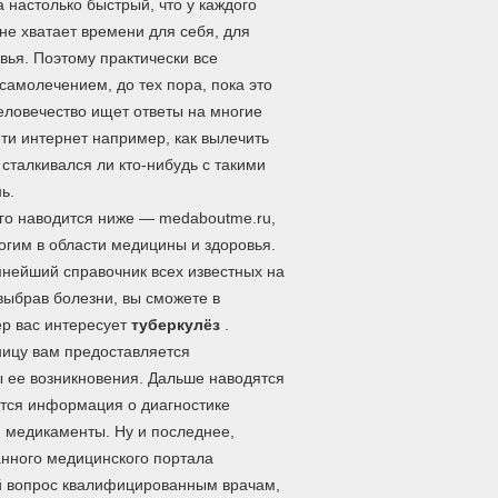
 настолько быстрый, что у каждого
не хватает времени для себя, для
вья. Поэтому практически все
самолечением, до тех пора, пока это
еловечество ищет ответы на многие
ети интернет например, как вылечить
сталкивался ли кто-нибудь с такими
ь.
го наводится ниже — medaboutme.ru,
огим в области медицины и здоровья.
омнейший справочник всех известных на
выбрав болезни, вы сможете в
ер вас интересует
туберкулёз
.
ницу вам предоставляется
 ее возникновения. Дальше наводятся
тся информация о диагностике
 медикаменты. Ну и последнее,
анного медицинского портала
ий вопрос квалифицированным врачам,