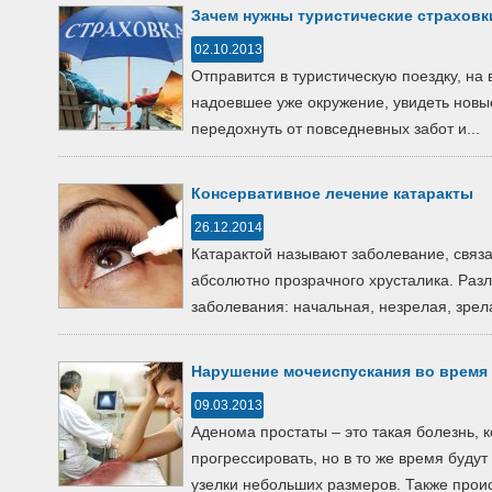
Зачем нужны туристические страховк
02.10.2013
Отправится в туристическую поездку, на
надоевшее уже окружение, увидеть новы
передохнуть от повседневных забот и...
Консервативное лечение катаракты
26.12.2014
Катарактой называют заболевание, связ
абсолютно прозрачного хрусталика. Разл
заболевания: начальная, незрелая, зрела
Нарушение мочеиспускания во время
09.03.2013
Аденома простаты – это такая болезнь, 
прогрессировать, но в то же время буду
узелки небольших размеров. Также проис