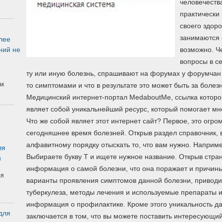
человечества
практически 
своего здоро
занимаются 
лее
ний не
возможно. Ч
вопросы в с
ту или иную болезнь, спрашивают на форумах у форумчан 
ак
то симптомами и что в результате это может быть за болезн
Медицинский интернет-портал MedaboutMe, ссылка которо
являет собой уникальнейший ресурс, который помогает мн
Что же собой являет этот интернет сайт? Первое, это огр
сегодняшнее время болезней. Открыв раздел справочник, 
алфавитному порядку отыскать то, что вам нужно. Наприм
ля
Выбираете букву Т и ищете нужное название. Открыв стра
и
информация о самой болезни, что она поражает и причины
ая
варианты проявления симптомов данной болезни, приводи
туберкулеза, методы лечения и используемые препараты и
информация о профилактике. Кроме этого уникальность д
для
заключается в том, что вы можете поставить интересующ