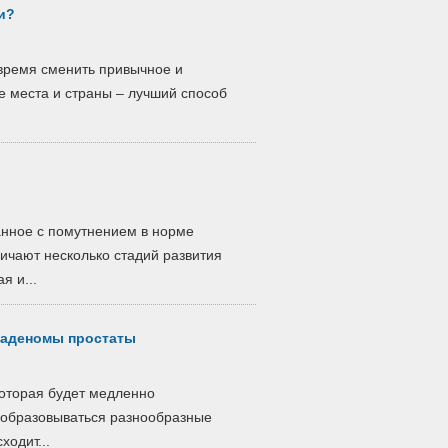
и?
 время сменить привычное и
е места и страны – лучший способ
анное с помутнением в норме
ичают несколько стадий развития
я и...
 аденомы простаты
которая будет медленно
т образовываться разнообразные
ходит...