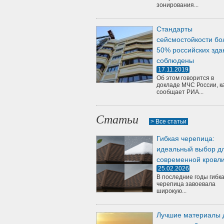
зонирования...
Стандарты
сейсмостойкости бо
50% российских зда
соблюдены
17.11.2019
Об этом говорится в
докладе МЧС России, к
сообщает РИА...
Статьи
> Все статьи
Гибкая черепица:
идеальный выбор д
современной кровл
25.02.2026
В последние годы гибк
черепица завоевала
широкую...
Лучшие материалы 