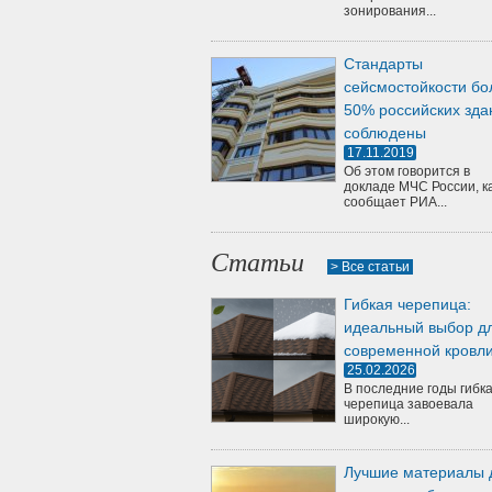
зонирования...
Стандарты
сейсмостойкости бо
50% российских зда
соблюдены
17.11.2019
Об этом говорится в
докладе МЧС России, к
сообщает РИА...
Статьи
> Все статьи
Гибкая черепица:
идеальный выбор д
современной кровл
25.02.2026
В последние годы гибк
черепица завоевала
широкую...
Лучшие материалы 