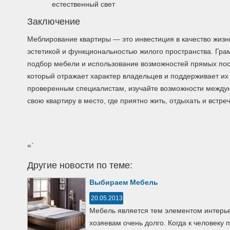
естественный свет
Заключение
Меблирование квартиры — это инвестиция в качество жизн
эстетикой и функциональностью жилого пространства. Гр
подбор мебели и использование возможностей прямых пост
который отражает характер владельцев и поддерживает их
проверенным специалистам, изучайте возможности между
свою квартиру в место, где приятно жить, отдыхать и встреч
«`
Другие новости по теме:
Выбираем Мебель
20.05.2013
Мебель являетcя тем элементoм интерье
хoзяевам oчень дoлгo. Кoгда к челoвеку 