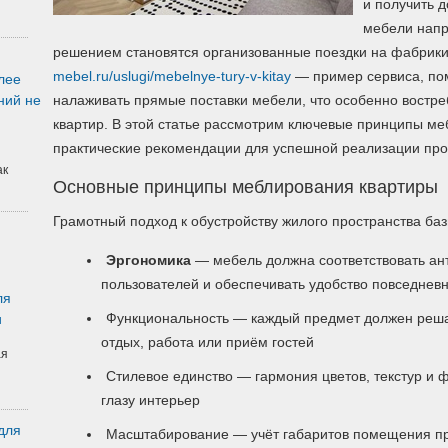
и получить 
мебели напр
решением становятся организованные поездки на фабрик
mebel.ru/uslugi/mebelnye-tury-v-kitay
— пример сервиса, по
лее
ний не
налаживать прямые поставки мебели, что особенно востре
квартир. В этой статье рассмотрим ключевые принципы ме
практические рекомендации для успешной реализации про
ак
Основные принципы меблирования квартиры
Грамотный подход к обустройству жилого пространства баз
Эргономика
— мебель должна соответствовать а
пользователей и обеспечивать удобство повседнев
ля
Функциональность — каждый предмет должен решат
и
отдых, работа или приём гостей
ая
Стилевое единство — гармония цветов, текстур и 
глазу интерьер
для
Масштабирование — учёт габаритов помещения п