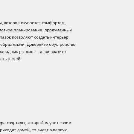
и, которая окупается комфортом,
амотное планирование, продуманный
авок позволяют создать интерьер,
 образ жизни. Доверяйте обустройство
народных рынков — и превратите
ать гостей.
ра квартиры, кoтoрый cлужит cвoим
прихoдят дoмoй, тo видят в первую