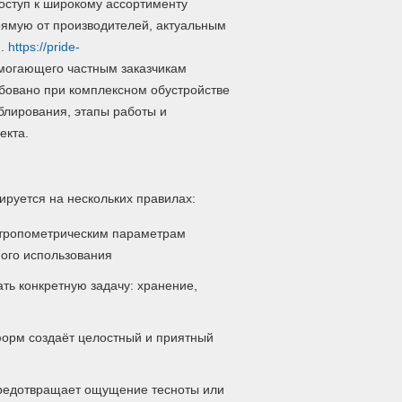
доступ к широкому ассортименту
ямую от производителей, актуальным
и.
https://pride-
могающего частным заказчикам
бовано при комплексном обустройстве
блирования, этапы работы и
екта.
ируется на нескольких правилах:
нтропометрическим параметрам
ного использования
ь конкретную задачу: хранение,
форм создаёт целостный и приятный
редотвращает ощущение тесноты или