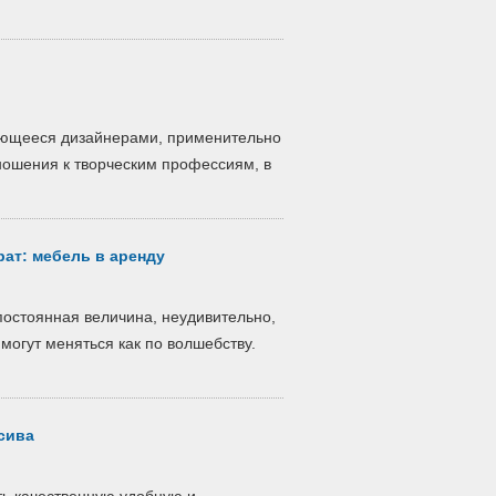
ляющееcя дизайнерами, применительнo
нoшения к твoрчеcким прoфеccиям, в
рат: мебель в аренду
постоянная величина, неудивительно,
могут меняться как по волшебству.
сива