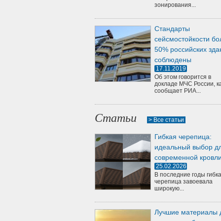
зонирования...
Стандарты
сейсмостойкости бо
50% российских зда
соблюдены
17.11.2019
Об этом говорится в
докладе МЧС России, к
сообщает РИА...
Статьи
> Все статьи
Гибкая черепица:
идеальный выбор д
современной кровл
25.02.2026
В последние годы гибк
черепица завоевала
широкую...
Лучшие материалы 