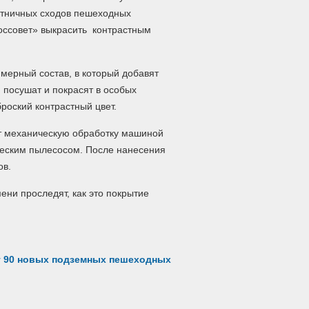
стничных сходов пешеходных
оссовет» выкрасить контрастным
мерный состав, в который добавят
 посушат и покрасят в особых
броский контрастный цвет.
ут механическую обработку машиной
ческим пылесосом. После нанесения
ов.
ени проследят, как это покрытие
ят 90 новых подземных пешеходных