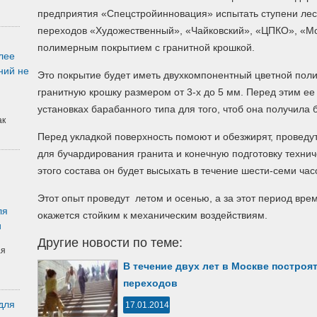
предприятия «Спецстройинновация» испытать ступени ле
переходов «Художественный», «Чайковский», «ЦПКО», «М
полимерным покрытием с гранитной крошкой.
лее
ний не
Это покрытие будет иметь двухкомпонентный цветной поли
гранитную крошку размером от 3-х до 5 мм. Перед этим ее
установках барабанного типа для того, чтоб она получила 
ак
Перед укладкой поверхность помоют и обезжирят, провед
для бучардирования гранита и конечную подготовку техни
этого состава он будет высыхать в течение шести-семи час
Этот опыт проведут летом и осенью, а за этот период врем
ля
окажется стойким к механическим воздействиям.
и
Другие новости по теме:
ая
В течение двух лет в Москве постро
переходов
для
17.01.2014