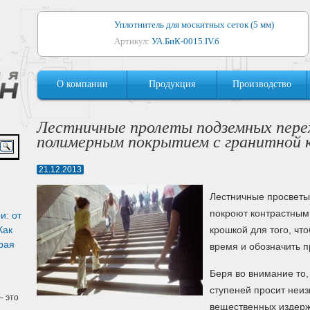
Уплотнитель для москитных сеток (5 мм)
Артикул:
УА.БиК-0015.IV.б
Уплотнитель для алюминиевых окон
О компании
Продукция
Производство
Артикул:
1044
Уплотнитель для деревянных окон
Лестничные пролеты подземных пере
Артикул:
УМ.БиК-0062.IV.б
полимерным покрытием с гранитной 
Уплотнитель лоджиевый для (4, 5, 6 мм)
21.12.2013
Артикул:
УА.БиК-0037.IV.б
Лестничные просветы
Уплотнитель для деревянных дверей
покроют контрастным
и: от
Артикул:
УК-10.4
Как
крошкой для того, чт
рая
время и обозначить 
Беря во внимание то,
ступеней просит неиз
 это
вещественных издерж