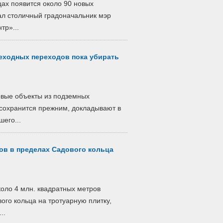
цах появится около 90 новых
ал столичный градоначальник мэр
тр»...
еходных переходов пока убирать
овые объекты из подземных
 сохранится прежним, докладывают в
его...
ров в пределах Садового кольца
коло 4 млн. квадратных метров
ого кольца на тротуарную плитку,
..