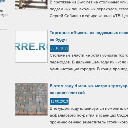
дов
В протяжении 2-ух лет на столичных ули
подземных пешеходных переходов, сказ
ин
одов
Сергей Собянин в эфире канала «ТВ-Цен
Торговые объекты из подземных пеш
не будут
08.10.2013
Столичные власти не хотят убирать торг
переходов. В дальнейшем году их число
администрации городка. В конце прошедш
В этом году 4 млн. кв. метров тротуа
покроют плиткой
11.06.2013
В текущем году планируется поменять о
асфальтового покрытия в границах Садов
произнес сейчас заместитель столичного.