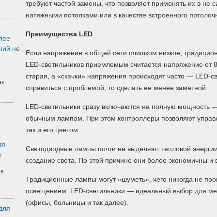
требуют частой замены, что позволяет применять их в не 
натяжными потолками или в качестве встроенного потолоч
Преимущества LED
лее
ний не
Если напряжение в общей сети слишком низкое, традицион
LED-светильников приемлемым считается напряжение от 80
старая, а «скачки» напряжения происходят часто — LED-св
ак
справиться с проблемой, то сделать ее менее заметной.
LED-светильники сразу включаются на полную мощность — 
обычным лампам. При этом контроллеры позволяют управл
так и его цветом.
ля
Светодиодные лампы почти не выделяют тепловой энергии 
и
создание света. По этой причине они более экономичны и 
ая
Традиционные лампы могут «шуметь», чего никогда не пр
освещением. LED-светильники — идеальный выбор для мес
(офисы, больницы и так далее).
для