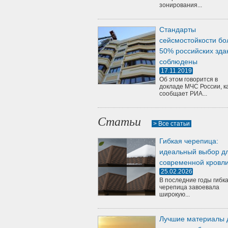
зонирования...
Стандарты
сейсмостойкости бо
50% российских зда
соблюдены
17.11.2019
Об этом говорится в
докладе МЧС России, к
сообщает РИА...
Статьи
> Все статьи
Гибкая черепица:
идеальный выбор д
современной кровл
25.02.2026
В последние годы гибк
черепица завоевала
широкую...
Лучшие материалы 