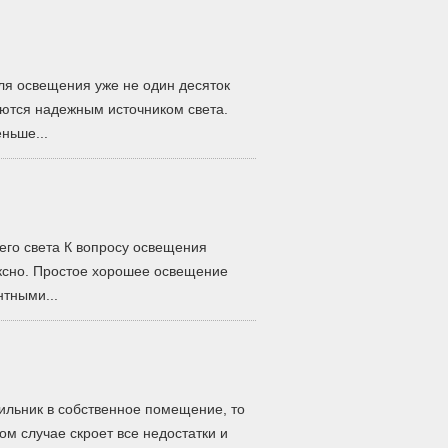
я освещения уже не один десяток
аются надежным источником света.
ньше...
го света К вопросу освещения
ксно. Простое хорошее освещение
тными...
ильник в собственное помещение, то
бом случае скроет все недостатки и