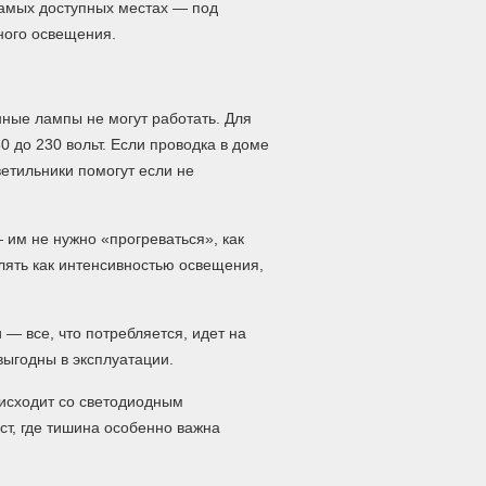
самых доступных местах — под
ного освещения.
ные лампы не могут работать. Для
 до 230 вольт. Если проводка в доме
етильники помогут если не
им не нужно «прогреваться», как
ять как интенсивностью освещения,
— все, что потребляется, идет на
выгодны в эксплуатации.
оисходит со светодиодным
т, где тишина особенно важна