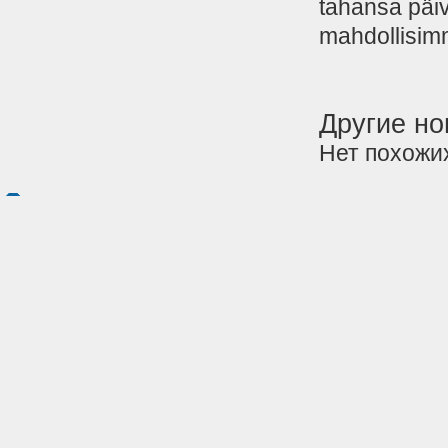
tahansa päivä
mahdollisim
Другие но
Нет похожих