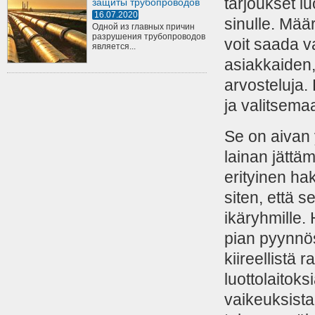
tarjoukset lu
защиты трубопроводов
16.07.2020
sinulle. Määr
Одной из главных причин
разрушения трубопроводов
voit saada v
является...
asiakkaiden, 
arvosteluja
ja valitsema
Se on aivan 
lainan jättäm
erityinen ha
siten, että s
ikäryhmille
pian pyynnö
kiireellistä 
luottolaitoks
vaikeuksista