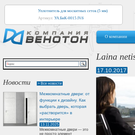
Уплотнитель для москитных сеток (5 мм)
Артикул:
УА.БиК-0015.IV.б
Уплотнитель для алюминиевых окон
О компании
Артикул:
1044
Уплотнитель для деревянных окон
Laina neti
Артикул:
УМ.БиК-0062.IV.б
17.10.2017
Уплотнитель лоджиевый для (4, 5, 6 мм)
Артикул:
УА.БиК-0037.IV.б
Новости
> Все новости
Уплотнитель для деревянных дверей
Межкомнатные двери: от
Артикул:
УК-10.4
функции к дизайну. Как
выбрать дверь, которая
«растворится» в
интерьере
13.11.2025
Межкомнатные двери — это
не просто элемент