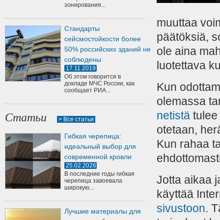
зонирования...
muuttaa voim
Стандарты
päätöksiä, so
сейсмостойкости более
ole aina mah
50% российских зданий не
соблюдены
luotettava k
17.11.2019
Об этом говорится в
докладе МЧС России, как
Kun odottama
сообщает РИА...
olemassa tarv
netistä
tulee
Статьи
> Все статьи
otetaan, he
Гибкая черепица:
Kun rahaa tar
идеальный выбор для
ehdottomasti 
современной кровли
25.02.2026
В последние годы гибкая
Jotta aikaa 
черепица завоевала
широкую...
käyttää Inte
sivustoon
. 
Лучшие материалы для