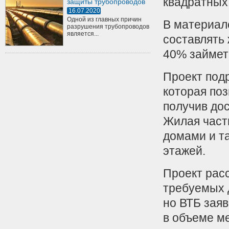
квадратных
защиты трубопроводов
16.07.2020
Одной из главных причин
В материале
разрушения трубопроводов
является...
составлять 
40% займет
Проект под
которая поз
получив дос
Жилая част
домами и
т
этажей.
Проект расс
требуемых д
но ВТБ заяв
в объеме ме