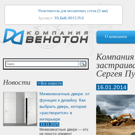
Уплотнитель для москитных сеток (5 мм)
Артикул:
УА.БиК-0015.IV.б
Уплотнитель для алюминиевых окон
О компании
Артикул:
1044
Уплотнитель для деревянных окон
Компания
Артикул:
УМ.БиК-0062.IV.б
застраив
Уплотнитель лоджиевый для (4, 5, 6 мм)
Сергея Пу
Артикул:
УА.БиК-0037.IV.б
Новости
> Все новости
16.01.2014
Уплотнитель для деревянных дверей
Межкомнатные двери: от
Артикул:
УК-10.4
функции к дизайну. Как
выбрать дверь, которая
«растворится» в
интерьере
13.11.2025
Межкомнатные двери — это
не просто элемент