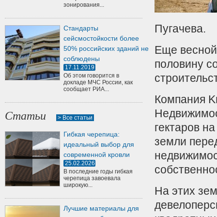
зонирования...
Пугачева.
Стандарты
сейсмостойкости более
Еще весной
50% российских зданий не
соблюдены
половину со
17.11.2019
строительст
Об этом говорится в
докладе МЧС России, как
сообщает РИА...
Компания Kn
Недвижимос
Статьи
> Все статьи
гектаров на
Гибкая черепица:
земли пере
идеальный выбор для
недвижимос
современной кровли
25.02.2026
собственно
В последние годы гибкая
черепица завоевала
широкую...
На этих зе
девелоперск
Лучшие материалы для