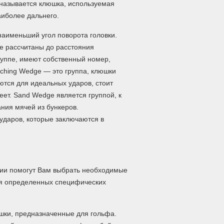
r называется клюшка, используемая
аиболее дальнего.
наименьший угол поворота головки.
е рассчитаны до расстояния
уппе, имеют собственный номер,
ching Wedge — это группа, клюшки
тся для идеальных ударов, стоит
еет. Sand Wedge является группой, к
ния мячей из бункеров.
ударов, которые заключаются в
нии помогут Вам выбрать необходимые
ия определенных специфических
шки, предназначенные для гольфа.