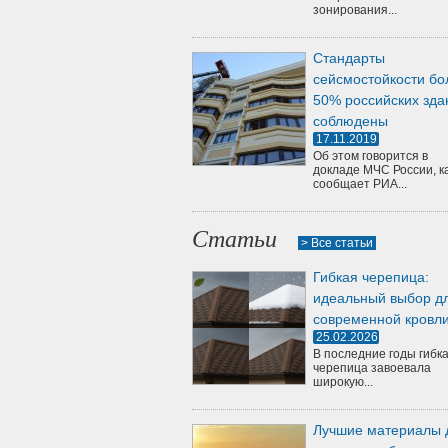
зонирования...
Стандарты
сейсмостойкости бо
50% российских зда
соблюдены
17.11.2019
Об этом говорится в
докладе МЧС России, к
сообщает РИА...
Статьи
> Все статьи
Гибкая черепица:
идеальный выбор д
современной кровл
25.02.2026
В последние годы гибк
черепица завоевала
широкую...
Лучшие материалы 