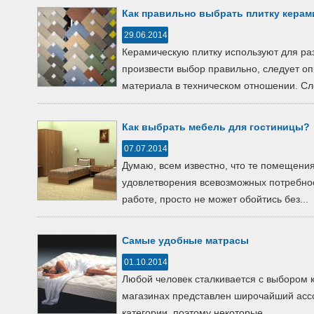
Как правильно выбрать плитку кера
29.06.2014
Керамическую плитку используют для р
произвести выбор правильно, следует оп
материала в техническом отношении. Сле
Как выбрать мебель для гостиницы?
07.07.2014
Думаю, всем известно, что те помещени
удовлетворения всевозможных потребност
работе, просто не может обойтись без...
Самые удобные матрасы
01.10.2014
Любой человек сталкивается с выбором к
магазинах представлен широчайший асс
категории, поэтому некоторые...