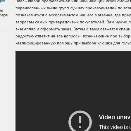
дов
Здесь любой профессионал или начинающий игрок сможет
перечисленных выше групп лучших производителей по вс
ин
познакомиться с ассортиментом нашего магазина, где пр
одов
запросам самых привередливых покупателей. Вам нужно 
экземпляр и оформить заказ. Затем с вами свяжется спец
радостью ответит на все вопросы, возникающие при выборе
квалифицированную помощь при выборе клюшки для голь