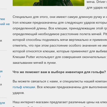
мяча. Drive
для удара н
Специально для этого, они имеют самую длинную ручку и 
лее
Iron клюшки предназначены для следующих ударов которы
ний не
определенной длины. Все клюшки, принадлежащие этой гр
определяющий необходимое расстояние полета мячей. Pit
которой способны поднимать мячи вертикально и применяю
ак
отметить, что при этом расстояние особого значения не им
которой относятся клюшки, которые применяют для выбива
Клюшки Putter используют для совершения окончательных 
закатывании мячей в лунки.
ля
Что же поможет вам в выборе инвентаря для гольфа?
и
Вы можете связаться с нами, и специалисты нашей компа
ая
гольф клюшки
. Все клюшки предназначены для выполнен
ударов.
Наш интернет-магазин предлагает различные цены на клю
для