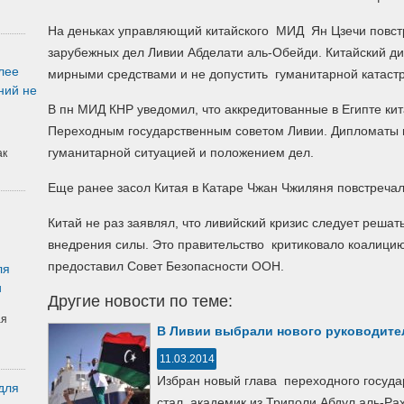
На деньках управляющий китайского МИД Ян Цзечи повст
зарубежных дел Ливии Абделати аль-Обейди.
Китайский д
лее
мирными средствами и не допустить гуманитарной катаст
ний не
В пн МИД КНР уведомил, что аккредитованные в Египте ки
Переходным государственным советом Ливии. Дипломаты п
гуманитарной ситуацией и положением дел.
ак
Еще ранее засол Китая в Катаре Чжан Чжиляня повстреча
Китай не раз заявлял, что ливийский кризис следует решат
внедрения силы. Это правительство критиковало коалици
предоставил Совет Безопасности ООН.
ля
и
Другие новости по теме:
ая
В Ливии выбрали нового руководите
11.03.2014
Избран новый глава переходного госуда
для
стал академик из Триполи Абдул аль-Ра