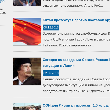
дов
открытым голосованием. А.аль-Киб...
ин
одов
Китай протестует против поставок о
08.12.2013
Заместитель министра зарубежных дел 
послу США в Китае Гарри Локе в связи 
Тайваню. Южноамериканская...
Сегодня на заседании Совета Россия
ситуации в Ливии
02.06.2013
Сейчас состоится заседание Совета Рос
дискуссировать ситуацию в Ливии на ур
представитель Рф при НАТО Дмитрий Рого
ООН для Ливии разморозит 1,5 млрд.