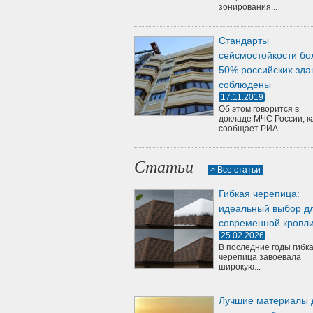
зонирования...
Стандарты
сейсмостойкости бо
50% российских зда
соблюдены
17.11.2019
Об этом говорится в
докладе МЧС России, к
сообщает РИА...
Статьи
> Все статьи
Гибкая черепица:
идеальный выбор д
современной кровл
25.02.2026
В последние годы гибк
черепица завоевала
широкую...
Лучшие материалы 