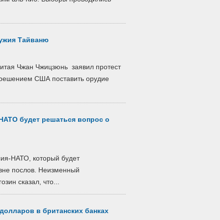
ружия Тайваню
Китая Чжан Чжицзюнь заявил протест
с решением США поставить орудие
-НАТО будет решаться вопрос о
сия-НАТО, который будет
овне послов. Неизменный
зин сказал, что...
 долларов в британских банках