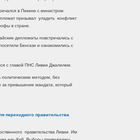
речался в Пекине с министром
ипломат призывал уладить конфликт
рофы в стране.
тайские дипломаты повстречались с
осетили Бенгази и ознакомились с
лся с главой ПНС Ливии Джалилем.
ь политическим методом, без
ю за превышение мандата, который
ля переходного правительства
рственного правительства Ливии. Им
хим аль-Киб. Выборы проводились