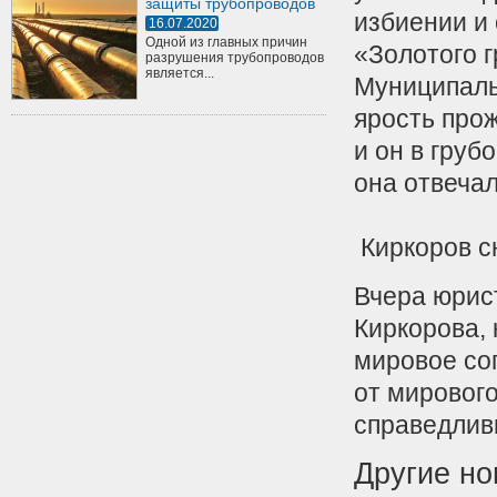
защиты трубопроводов
избиении и
16.07.2020
Одной из главных причин
«Золотого 
разрушения трубопроводов
является...
Муниципаль
ярость прож
и он в груб
она отвечал
Киркоров с
Вчера юрис
Киркорова,
мировое со
от мировог
справедлив
Другие но