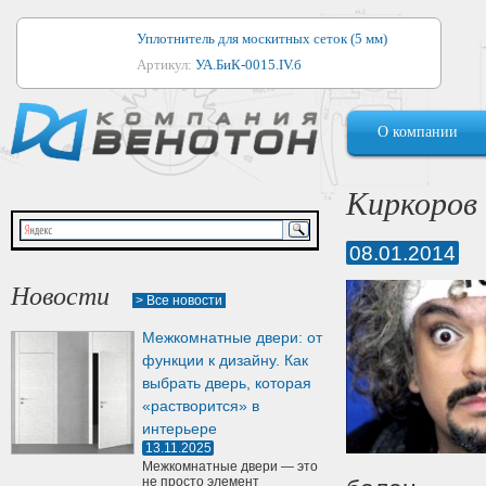
Уплотнитель для москитных сеток (5 мм)
Артикул:
УА.БиК-0015.IV.б
Уплотнитель для алюминиевых окон
О компании
Артикул:
1044
Уплотнитель для деревянных окон
Киркоров 
Артикул:
УМ.БиК-0062.IV.б
08.01.2014
Уплотнитель лоджиевый для (4, 5, 6 мм)
Артикул:
УА.БиК-0037.IV.б
Новости
> Все новости
Уплотнитель для деревянных дверей
Межкомнатные двери: от
Артикул:
УК-10.4
функции к дизайну. Как
выбрать дверь, которая
«растворится» в
интерьере
13.11.2025
Межкомнатные двери — это
не просто элемент