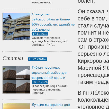
болен.
зонирования...
Он сказал,
Стандарты
себе в том,
сейсмостойкости более
50% российских зданий не
стали случа
соблюдены
помнит и не
17.11.2019
Об этом говорится в
сам в страх
докладе МЧС России, как
сообщает РИА...
Он произнес
серьезно ле
Статьи
> Все статьи
Киркоров за
Мариной Ябл
Гибкая черепица:
идеальный выбор для
происшедше
современной кровли
таким неад
25.02.2026
В последние годы гибкая
черепица завоевала
В пн Яблок
широкую...
Колокольце
Лучшие материалы для
уголовное д