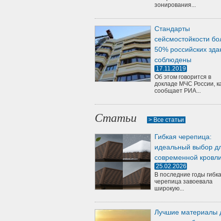
зонирования...
Стандарты
сейсмостойкости бо
50% российских зда
соблюдены
17.11.2019
Об этом говорится в
докладе МЧС России, к
сообщает РИА...
Статьи
> Все статьи
Гибкая черепица:
идеальный выбор д
современной кровл
25.02.2026
В последние годы гибк
черепица завоевала
широкую...
Лучшие материалы 