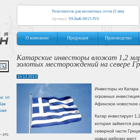
Уплотнитель для москитных сеток (5 мм)
Артикул:
УА.БиК-0015.IV.б
Уплотнитель для алюминиевых окон
О компании
Продукция
Производство
Артикул:
1044
Уплотнитель для деревянных окон
Катарские инвесторы вложат 1,2 млр
Артикул:
УМ.БиК-0062.IV.б
золотых месторождений на севере Г
Уплотнитель лоджиевый для (4, 5, 6 мм)
14.12.2013
Артикул:
УА.БиК-0037.IV.б
Инвесторы из Катара 
Уплотнитель для деревянных дверей
огромных инвестиция
и: от
Артикул:
УК-10.4
Как
Афинское новостное а
рая
Катар инвестирует 1,
которая займется ра
северной части Греци
 это
новых рабочих мест.