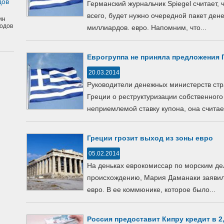
дов
Германский журнальчик Spiegel считает, 
всего, будет нужно очередной пакет де
ин
одов
миллиардов. евро. Напомним, что...
Еврогруппа не приняла предложения 
20.03.2014
Руководители денежных министерств ст
Греции о реструктуризации собственного
неприемлемой ставку купона, она считает,
Греции грозит выход из зоны евро
05.02.2014
На деньках еврокомиссар по морским дел
происхождению, Мария Даманаки заявила
евро. В ее коммюнике, которое было...
Россия предоставит Кипру кредит в 2