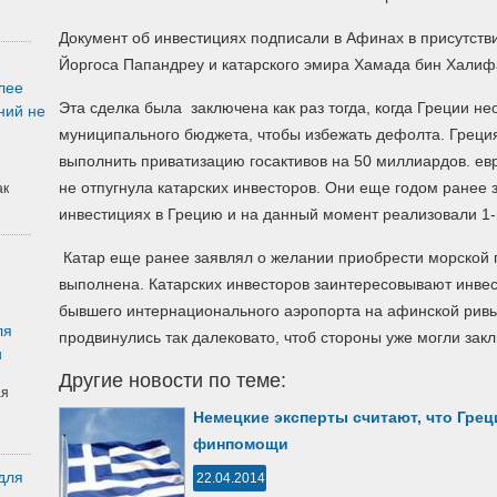
Документ об инвестициях подписали в Афинах в присутств
Йоргоса Папандреу и катарского эмира Хамада бин Халиф
лее
Эта сделка была заключена как раз тогда, когда Греции 
ний не
муниципального бюджета, чтобы избежать дефолта. Греци
выполнить приватизацию госактивов на 50 миллиардов. евр
не отпугнула катарских инвесторов. Они еще годом ранее
ак
инвестициях в Грецию и на данный момент реализовали 1-
Катар еще ранее заявлял о желании приобрести морской по
выполнена. Катарских инвесторов заинтересовывают инвес
бывшего интернационального аэропорта на афинской ривь
ля
продвинулись так далековато, чтоб стороны уже могли закл
и
Другие новости по теме:
ая
Немецкие эксперты считают, что Грец
финпомощи
для
22.04.2014