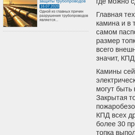
где можно с
защиты трубопроводов
16.07.2020
Одной из главных причин
Главная те
разрушения трубопроводов
является...
камина и в 
самом паспо
размер топк
всего внешн
значит, КП
Камины сей
электричес
могут быть 
Закрытая т
пожаробезоп
КПД всех д
более 30 п
топка выпо