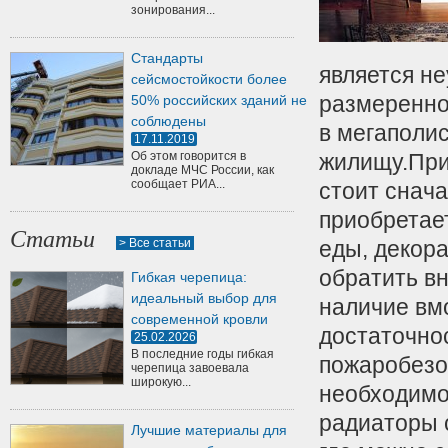
зонирования...
Стандарты
является не
сейсмостойкости более
размереннос
50% российских зданий не
соблюдены
в мегаполи
17.11.2019
Об этом говорится в
жилищу.
При
докладе МЧС России, как
сообщает РИА...
стоит снача
приобретае
Статьи
> Все статьи
еды, декор
обратить в
Гибкая черепица:
идеальный выбор для
наличие вм
современной кровли
достаточно
25.02.2026
В последние годы гибкая
пожаробезо
черепица завоевала
широкую...
необходимо
радиаторы 
Лучшие материалы для