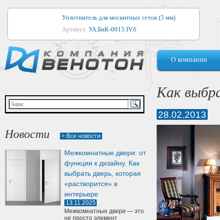
Уплотнитель для москитных сеток (5 мм)
Артикул:
УА.БиК-0015.IV.б
Уплотнитель для алюминиевых окон
О компании
Артикул:
1044
Уплотнитель для деревянных окон
Как выбр
Артикул:
УМ.БиК-0062.IV.б
28.02.2013
Уплотнитель лоджиевый для (4, 5, 6 мм)
Артикул:
УА.БиК-0037.IV.б
Новости
> Все новости
Уплотнитель для деревянных дверей
Межкомнатные двери: от
Артикул:
УК-10.4
функции к дизайну. Как
выбрать дверь, которая
«растворится» в
интерьере
13.11.2025
Межкомнатные двери — это
не просто элемент