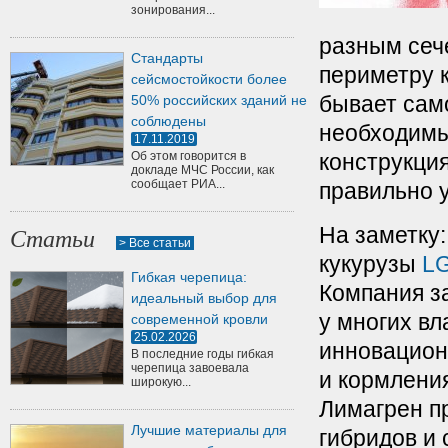
зонирования...
разным сеч
Стандарты
периметру к
сейсмостойкости более
бывает само
50% российских зданий не
соблюдены
необходимы
17.11.2019
Об этом говорится в
конструкци
докладе МЧС России, как
сообщает РИА...
правильно 
На заметку
Статьи
> Все статьи
кукурузы
LG
Гибкая черепица:
Компания з
идеальный выбор для
у многих вл
современной кровли
25.02.2026
инновацион
В последние годы гибкая
черепица завоевала
и кормлени
широкую...
Лимагрен п
Лучшие материалы для
гибридов и