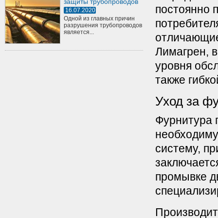
защиты трубопроводов
постоянно 
16.07.2020
Одной из главных причин
потребител
разрушения трубопроводов
является...
отличающие
Лимагрен, 
уровня обс
также гибк
Уход за ф
Фурнитура п
необходиму
систему, п
заключается
промывке д
специализи
Производит