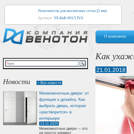
Уплотнитель для москитных сеток (5 мм)
Артикул:
УА.БиК-0015.IV.б
Уплотнитель для алюминиевых окон
О компании
Артикул:
1044
Уплотнитель для деревянных окон
Как ухаж
Артикул:
УМ.БиК-0062.IV.б
21.01.2018
Уплотнитель лоджиевый для (4, 5, 6 мм)
Артикул:
УА.БиК-0037.IV.б
Новости
> Все новости
Уплотнитель для деревянных дверей
Межкомнатные двери: от
Артикул:
УК-10.4
функции к дизайну. Как
выбрать дверь, которая
«растворится» в
интерьере
13.11.2025
Межкомнатные двери — это
не просто элемент