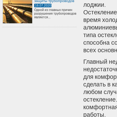
защиты трубопроводов
лоджии.
16.07.2020
Одной из главных причин
Остекление
разрушения трубопроводов
является...
время холод
алюминиевы
типа остекл
способна с
всех основ
Главный нед
недостаточ
для комфор
сделать в к
любом случ
остекление.
комфортная
работы.