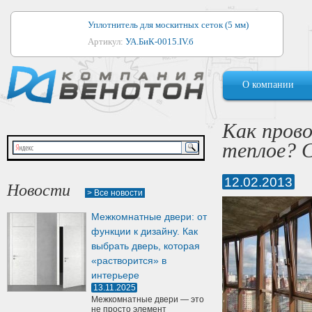
Уплотнитель для москитных сеток (5 мм)
Артикул:
УА.БиК-0015.IV.б
Уплотнитель для алюминиевых окон
О компании
Артикул:
1044
Уплотнитель для деревянных окон
Как прово
Артикул:
УМ.БиК-0062.IV.б
теплое? 
Уплотнитель лоджиевый для (4, 5, 6 мм)
Артикул:
УА.БиК-0037.IV.б
12.02.2013
Новости
> Все новости
Уплотнитель для деревянных дверей
Межкомнатные двери: от
Артикул:
УК-10.4
функции к дизайну. Как
выбрать дверь, которая
«растворится» в
интерьере
13.11.2025
Межкомнатные двери — это
не просто элемент