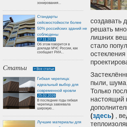
зонирования...
Стандарты
создавать д
сейсмостойкости более
решать мно
50% российских зданий не
соблюдены
лишних вещ
17.11.2019
стало попу
Об этом говорится в
докладе МЧС России, как
сообщает РИА...
остекления
проектиров
Статьи
> Все статьи
Застеклённ
Гибкая черепица:
пыли, шума,
идеальный выбор для
Только пос
современной кровли
25.02.2026
настоящий 
В последние годы гибкая
черепица завоевала
дополните
широкую...
(
здесь
)
, в
Лучшие материалы для
теплоизоляц