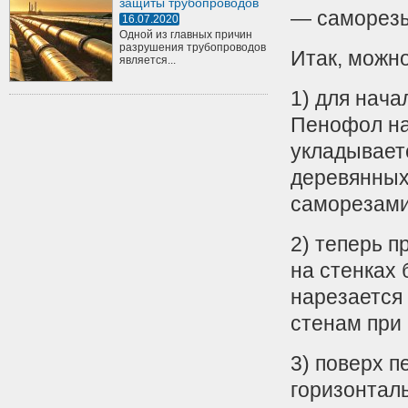
защиты трубопроводов
— саморезы
16.07.2020
Одной из главных причин
разрушения трубопроводов
Итак, можно
является...
1) для нача
Пенофол на
укладывает
деревянных 
саморезами
2) теперь 
на стенках 
нарезается 
стенам при 
3) поверх 
горизонтал