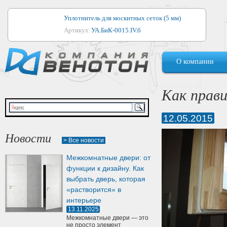
Уплотнитель для москитных сеток (5 мм)
Артикул:
УА.БиК-0015.IV.б
Уплотнитель для алюминиевых окон
О компании
Артикул:
1044
Уплотнитель для деревянных окон
Как прав
Артикул:
УМ.БиК-0062.IV.б
12.05.2015
Уплотнитель лоджиевый для (4, 5, 6 мм)
Артикул:
УА.БиК-0037.IV.б
Новости
> Все новости
Уплотнитель для деревянных дверей
Межкомнатные двери: от
Артикул:
УК-10.4
функции к дизайну. Как
выбрать дверь, которая
«растворится» в
интерьере
13.11.2025
Межкомнатные двери — это
не просто элемент