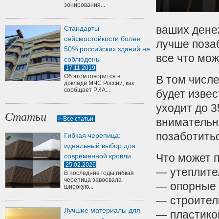
зонирования...
ваших дене
Стандарты
сейсмостойкости более
лучше поза
50% российских зданий не
все что мож
соблюдены
17.11.2019
Об этом говорится в
В том числе
докладе МЧС России, как
сообщает РИА...
будет извес
уходит до 3
Статьи
> Все статьи
внимательно
позаботитьс
Гибкая черепица:
идеальный выбор для
Что может п
современной кровли
25.02.2026
— утеплите
В последние годы гибкая
черепица завоевала
— опорные 
широкую...
— строител
Лучшие материалы для
— пластико