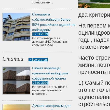
зонирования...
два критери
Стандарты
сейсмостойкости более
На первом м
50% российских зданий не
соблюдены
оцилиндров
17.11.2019
Об этом говорится в
годы, надея
докладе МЧС России, как
сообщает РИА...
поколениям
Часто стро
Статьи
> Все статьи
жизни, поэт
Гибкая черепица:
приносить 
идеальный выбор для
современной кровли
1) Самый пе
25.02.2026
В последние годы гибкая
это не толь
черепица завоевала
широкую...
единственн
строительст
Лучшие материалы для