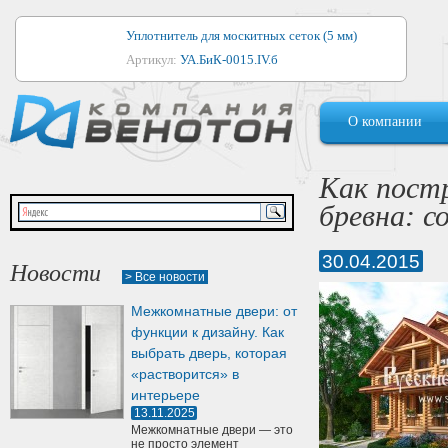
Уплотнитель для москитных сеток (5 мм)
Артикул:
УА.БиК-0015.IV.б
Уплотнитель для алюминиевых окон
О компании
Артикул:
1044
Уплотнитель для деревянных окон
Как пост
Артикул:
УМ.БиК-0062.IV.б
бревна: 
Уплотнитель лоджиевый для (4, 5, 6 мм)
Артикул:
УА.БиК-0037.IV.б
30.04.2015
Новости
> Все новости
Уплотнитель для деревянных дверей
Межкомнатные двери: от
Артикул:
УК-10.4
функции к дизайну. Как
выбрать дверь, которая
«растворится» в
интерьере
13.11.2025
Межкомнатные двери — это
не просто элемент