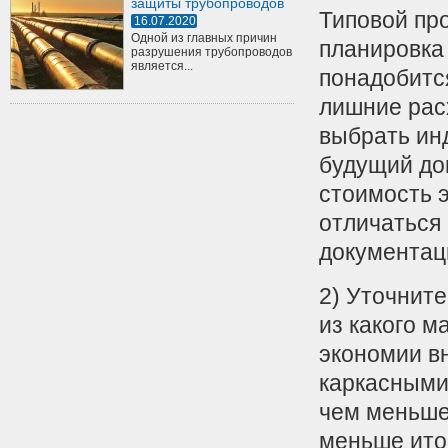
защиты трубопроводов
Типовой про
16.07.2020
Одной из главных причин
планировка 
разрушения трубопроводов
является...
понадобитс
лишние рас
выбрать ин
будущий до
стоимость 
отличаться 
документац
2) Уточните
из какого м
экономии в
каркасными
чем меньше
меньше ито