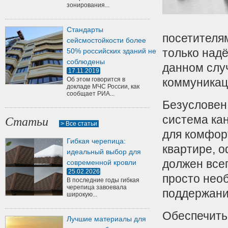
зонирования...
Стандарты
посетителя
сейсмостойкости более
только надё
50% российских зданий не
соблюдены
данном слу
17.11.2019
Об этом говорится в
коммуникац
докладе МЧС России, как
сообщает РИА...
Безусловен 
система ка
Статьи
> Все статьи
для комфор
Гибкая черепица:
квартире, 
идеальный выбор для
должен все
современной кровли
25.02.2026
просто нео
В последние годы гибкая
черепица завоевала
поддержани
широкую...
Обеспечить
Лучшие материалы для