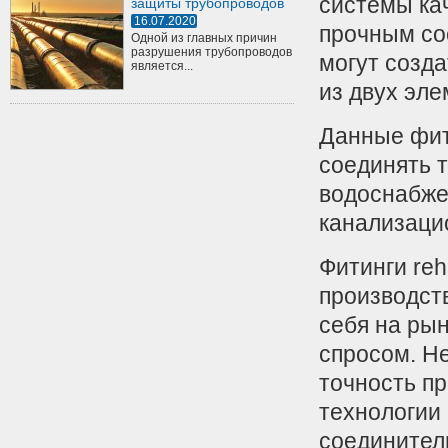
системы ка
защиты трубопроводов
16.07.2020
прочным со
Одной из главных причин
разрушения трубопроводов
могут созд
является...
из двух эле
Данные фит
соединять 
водоснабже
канализаци
Фитинги reh
производст
себя на ры
спросом. Не
точность п
технологии
соединител