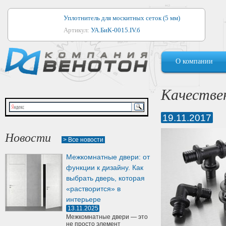
Уплотнитель для москитных сеток (5 мм)
Артикул:
УА.БиК-0015.IV.б
Уплотнитель для алюминиевых окон
О компании
Артикул:
1044
Уплотнитель для деревянных окон
Качестве
Артикул:
УМ.БиК-0062.IV.б
19.11.2017
Уплотнитель лоджиевый для (4, 5, 6 мм)
Артикул:
УА.БиК-0037.IV.б
Новости
> Все новости
Уплотнитель для деревянных дверей
Межкомнатные двери: от
Артикул:
УК-10.4
функции к дизайну. Как
выбрать дверь, которая
«растворится» в
интерьере
13.11.2025
Межкомнатные двери — это
не просто элемент