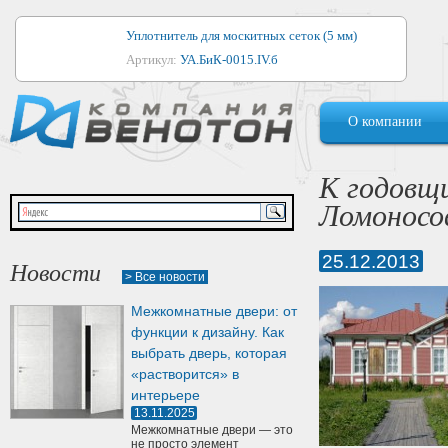
Уплотнитель для москитных сеток (5 мм)
Артикул:
УА.БиК-0015.IV.б
Уплотнитель для алюминиевых окон
О компании
Артикул:
1044
Уплотнитель для деревянных окон
К годовщ
Артикул:
УМ.БиК-0062.IV.б
Ломоносов
Уплотнитель лоджиевый для (4, 5, 6 мм)
Артикул:
УА.БиК-0037.IV.б
25.12.2013
Новости
> Все новости
Уплотнитель для деревянных дверей
Межкомнатные двери: от
Артикул:
УК-10.4
функции к дизайну. Как
выбрать дверь, которая
«растворится» в
интерьере
13.11.2025
Межкомнатные двери — это
не просто элемент