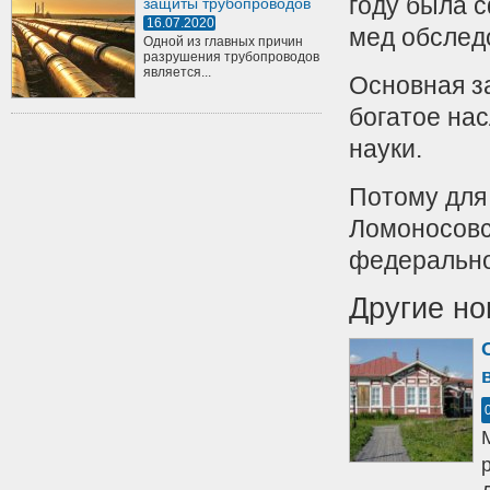
году была 
защиты трубопроводов
16.07.2020
мед обслед
Одной из главных причин
разрушения трубопроводов
является...
Основная з
богатое нас
науки.
Потому для
Ломоносовс
федерально
Другие но