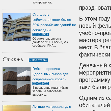
зонирования...
праздновать
Стандарты
В этом году
сейсмостойкости более
новый фель
50% российских зданий не
соблюдены
учебно-прои
17.11.2019
Об этом говорится в
мастера ре
докладе МЧС России, как
сообщает РИА...
мест.
В благ
фактически
Статьи
> Все статьи
Денежный к
Гибкая черепица:
мероприяти
идеальный выбор для
программку
современной кровли
25.02.2026
таки были 
В последние годы гибкая
черепица завоевала
широкую...
Одним из с
обитателей
Лучшие материалы для