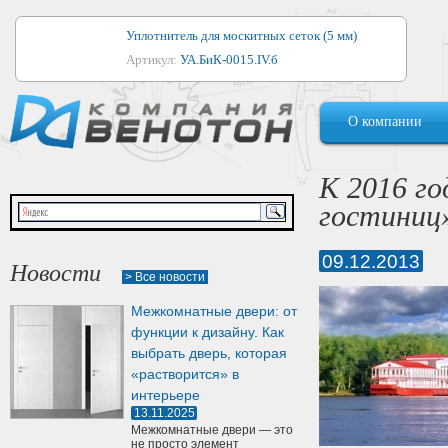
Уплотнитель для москитных сеток (5 мм)
Артикул:
УА.БиК-0015.IV.б
Уплотнитель для алюминиевых окон
О компании
Артикул:
1044
Уплотнитель для деревянных окон
К 2016 го
Артикул:
УМ.БиК-0062.IV.б
гостиниц
Уплотнитель лоджиевый для (4, 5, 6 мм)
Артикул:
УА.БиК-0037.IV.б
09.12.2013
Новости
> Все новости
Уплотнитель для деревянных дверей
Межкомнатные двери: от
Артикул:
УК-10.4
функции к дизайну. Как
выбрать дверь, которая
«растворится» в
интерьере
13.11.2025
Межкомнатные двери — это
не просто элемент