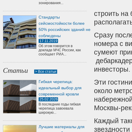
зонирования...
строить на 
Стандарты
располагат
сейсмостойкости более
50% российских зданий не
Сразу посл
соблюдены
17.11.2019
номера с в
Об этом говорится в
докладе МЧС России, как
сумеют при
сообщает РИА...
дебаркадер
инвесторы.
Статьи
> Все статьи
Эти гостин
Гибкая черепица:
идеальный выбор для
около метр
современной кровли
набережной.
25.02.2026
В последние годы гибкая
Москвы-рек
черепица завоевала
широкую...
Каждый тако
Лучшие материалы для
звездности 