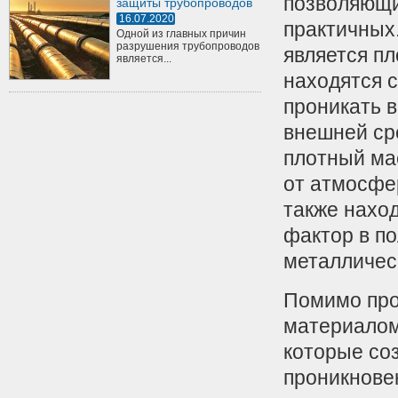
позволяющи
защиты трубопроводов
16.07.2020
практичных
Одной из главных причин
разрушения трубопроводов
является пл
является...
находятся 
проникать в
внешней ср
плотный ма
от атмосфе
также нахо
фактор в по
металличес
Помимо про
материалом,
которые со
проникнове