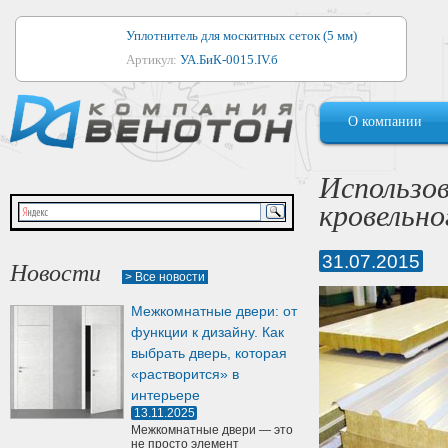
Уплотнитель для москитных сеток (5 мм)
Артикул:
УА.БиК-0015.IV.б
Уплотнитель для алюминиевых окон
О компании
Артикул:
1044
Уплотнитель для деревянных окон
Использов
Артикул:
УМ.БиК-0062.IV.б
кровельн
Уплотнитель лоджиевый для (4, 5, 6 мм)
Артикул:
УА.БиК-0037.IV.б
31.07.2015
Новости
> Все новости
Уплотнитель для деревянных дверей
Межкомнатные двери: от
Артикул:
УК-10.4
функции к дизайну. Как
выбрать дверь, которая
«растворится» в
интерьере
13.11.2025
Межкомнатные двери — это
не просто элемент