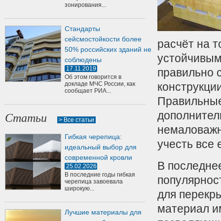
зонирования...
Стандарты
сейсмостойкости более
расчёт на т
50% российских зданий не
устойчивым
соблюдены
17.11.2019
правильно 
Об этом говорится в
докладе МЧС России, как
конструкции
сообщает РИА...
Правильные
дополнител
Статьи
> Все статьи
немаловажн
Гибкая черепица:
учесть все 
идеальный выбор для
современной кровли
В последне
25.02.2026
В последние годы гибкая
популярнос
черепица завоевала
широкую...
для перекры
материал и
Лучшие материалы для