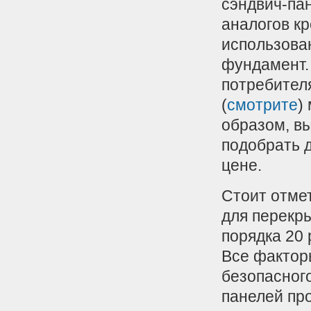
сэндвич-пан
аналогов к
использова
фундамент.
потребител
(
смотрите
)
образом, в
подобрать 
цене.
Стоит отме
для перекр
порядка 20
Все факторы
безопасного
панелей про