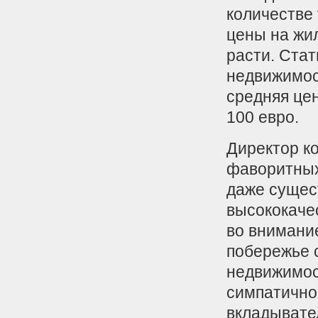
количестве
цены на жи
расти. Стат
недвижимост
средняя це
100 евро.
Директор ко
фаворитных
даже сущес
высококаче
во внимание
побережье 
недвижимос
симпатично
вкладывате