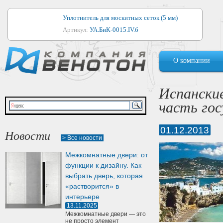
Уплотнитель для москитных сеток (5 мм)
Артикул:
УА.БиК-0015.IV.б
Уплотнитель для алюминиевых окон
О компании
Артикул:
1044
Уплотнитель для деревянных окон
Испанские
Артикул:
УМ.БиК-0062.IV.б
часть го
Уплотнитель лоджиевый для (4, 5, 6 мм)
Артикул:
УА.БиК-0037.IV.б
01.12.2013
Новости
> Все новости
Уплотнитель для деревянных дверей
Межкомнатные двери: от
Артикул:
УК-10.4
функции к дизайну. Как
выбрать дверь, которая
«растворится» в
интерьере
13.11.2025
Межкомнатные двери — это
не просто элемент