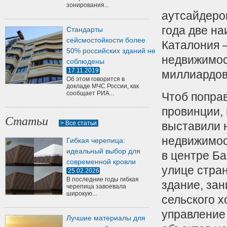
зонирования...
аутсайдеров
года две н
Стандарты
сейсмостойкости более
Каталония 
50% российских зданий не
недвижимос
соблюдены
17.11.2019
миллиардов.
Об этом говорится в
докладе МЧС России, как
сообщает РИА...
Чтоб попра
провинции,
Статьи
> Все статьи
выставили 
недвижимос
Гибкая черепица:
идеальный выбор для
в центре Б
современной кровли
улице стран
25.02.2026
В последние годы гибкая
здание, за
черепица завоевала
широкую...
сельского 
управление
Лучшие материалы для