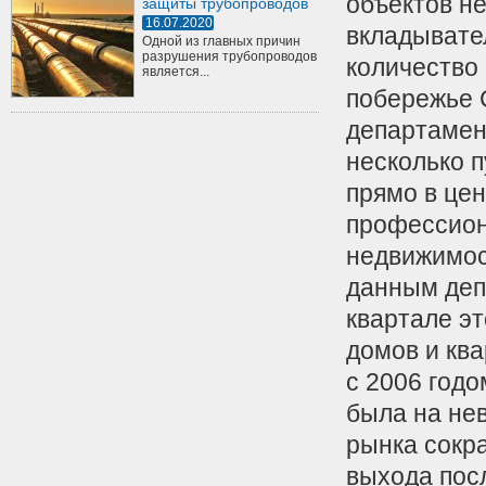
объектов н
защиты трубопроводов
16.07.2020
вкладывате
Одной из главных причин
разрушения трубопроводов
количество 
является...
побережье 
департамен
несколько 
прямо в це
профессион
недвижимос
данным деп
квартале э
домов и ква
с 2006 годо
была на не
рынка сокр
выхода пос