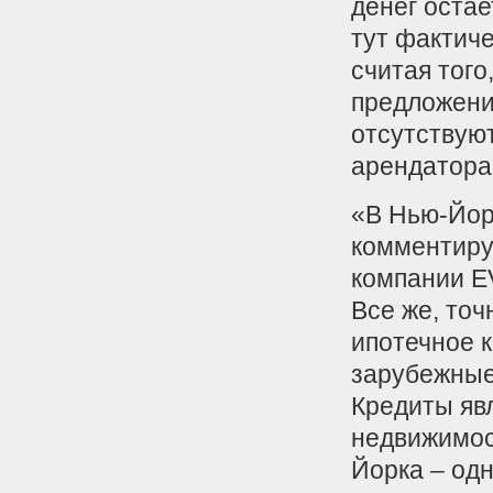
денег остае
тут фактич
считая тог
предложени
отсутствуют
арендатора
«В Нью-Йор
комментиру
компании E
Все же, точ
ипотечное 
зарубежные
Кредиты яв
недвижимос
Йорка – од