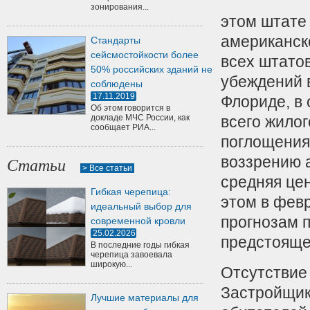
зонирования...
этом штате
американско
Стандарты
сейсмостойкости более
всех штато
50% российских зданий не
убеждений 
соблюдены
17.11.2019
Флориде, в 
Об этом говорится в
докладе МЧС России, как
всего жилог
сообщает РИА...
поглощения
воззрению а
Статьи
> Все статьи
средняя цен
Гибкая черепица:
этом в фев
идеальный выбор для
прогнозам 
современной кровли
25.02.2026
предстояще
В последние годы гибкая
черепица завоевала
широкую...
Отсутствие 
Застройщик
Лучшие материалы для