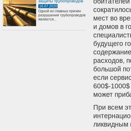
обитателей
защиты трубопроводов
16.07.2020
сократилось
Одной из главных причин
разрушения трубопроводов
мест во вр
является...
и домов в г
специалист
будущего го
содержание
расходов, 
большой пот
если серви
600$-1000$ 
может приб
При всем э
интернацио
ликвидным 