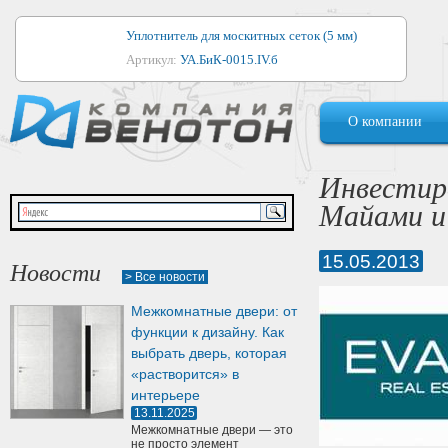
Уплотнитель для москитных сеток (5 мм)
Артикул:
УА.БиК-0015.IV.б
Уплотнитель для алюминиевых окон
О компании
Артикул:
1044
Уплотнитель для деревянных окон
Инвестир
Артикул:
УМ.БиК-0062.IV.б
Майами и
Уплотнитель лоджиевый для (4, 5, 6 мм)
Артикул:
УА.БиК-0037.IV.б
15.05.2013
Новости
> Все новости
Уплотнитель для деревянных дверей
Межкомнатные двери: от
Артикул:
УК-10.4
функции к дизайну. Как
выбрать дверь, которая
«растворится» в
интерьере
13.11.2025
Межкомнатные двери — это
не просто элемент