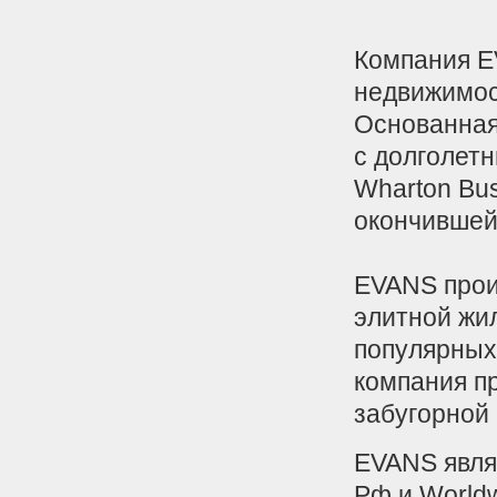
Компания E
недвижимос
Основанная
с долголет
Wharton Bu
окончившей 
EVANS прои
элитной жи
популярных
компания п
забугорно
EVANS явля
Рф и Worldw