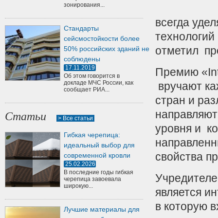
зонирования...
всегда уде
Стандарты
технологий 
сейсмостойкости более
отметил пр
50% российских зданий не
соблюдены
17.11.2019
Премию «Int
Об этом говорится в
докладе МЧС России, как
вручают ка
сообщает РИА...
стран и ра
направляют
Статьи
> Все статьи
уровня и к
Гибкая черепица:
направленн
идеальный выбор для
свойства п
современной кровли
25.02.2026
В последние годы гибкая
Учредителем
черепица завоевала
широкую...
является ин
в которую в
Лучшие материалы для