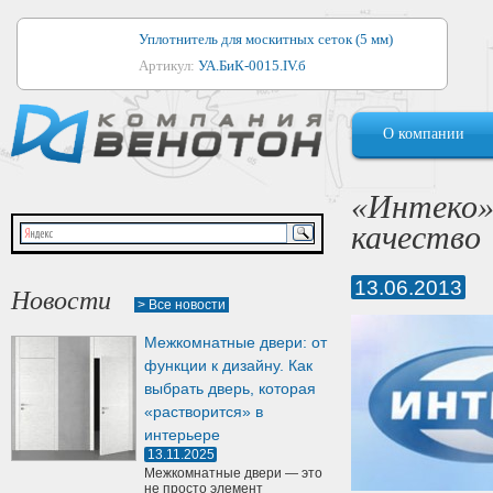
Уплотнитель для москитных сеток (5 мм)
Артикул:
УА.БиК-0015.IV.б
Уплотнитель для алюминиевых окон
О компании
Артикул:
1044
Уплотнитель для деревянных окон
«Интеко» 
Артикул:
УМ.БиК-0062.IV.б
качество
Уплотнитель лоджиевый для (4, 5, 6 мм)
Артикул:
УА.БиК-0037.IV.б
13.06.2013
Новости
> Все новости
Уплотнитель для деревянных дверей
Межкомнатные двери: от
Артикул:
УК-10.4
функции к дизайну. Как
выбрать дверь, которая
«растворится» в
интерьере
13.11.2025
Межкомнатные двери — это
не просто элемент