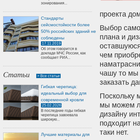
зонирования...
проекта дом
Стандарты
сейсмостойкости более
Выбор само
50% российских зданий не
плана и диз
соблюдены
17.11.2019
оставшуюся
Об этом говорится в
докладе МЧС России, как
чем приобр
сообщает РИА...
наматрасни
чашу то мы 
Статьи
> Все статьи
заказать да
Гибкая черепица:
идеальный выбор для
Поскольку 
современной кровли
мы можем л
25.02.2026
В последние годы гибкая
дизайну инт
черепица завоевала
широкую...
подходит н
таки нет.
Лучшие материалы для