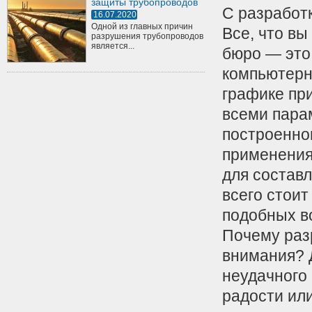
защиты трубопроводов
С разработк
16.07.2020
Одной из главных причин
Все, что вы
разрушения трубопроводов
является...
бюро — это 
компьютерн
графике пр
всеми пара
построенног
применения
для состав
всего стоит
подобных во
Почему раз
внимания? Д
неудачного
радости или