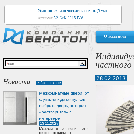
Уплотнитель для москитных сеток (5 мм)
Артикул:
УА.БиК-0015.IV.б
Уплотнитель для алюминиевых окон
О компании
Артикул:
1044
Уплотнитель для деревянных окон
Индивиду
Артикул:
УМ.БиК-0062.IV.б
частного
Уплотнитель лоджиевый для (4, 5, 6 мм)
Артикул:
УА.БиК-0037.IV.б
28.02.2013
Новости
> Все новости
Уплотнитель для деревянных дверей
Межкомнатные двери: от
Артикул:
УК-10.4
функции к дизайну. Как
выбрать дверь, которая
«растворится» в
интерьере
13.11.2025
Межкомнатные двери — это
не просто элемент