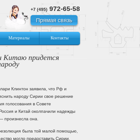
972-65-58
+7 (495)
Прямая связь
Материалы
Контакты
 и Китаю придется
народу
лари Клинтон заявила, что Рф и
яснить народу Сирии свое решение
мя голосования в Совете
Россия и Китай околпачили надежды
 — произнесла она.
о резолюция была той малой помощью,
ество могло предоставить Сирии.