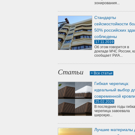
зонирования...
Стандарты
сейсмостойкости бо
50% российских зда
соблюдены
17.11.2019
Об этом говорится в
докладе МЧС России, к
сообщает РИА...
Статьи
> Все статьи
Гибкая черепица:
идеальный выбор д
современной кровл
25.02.2026
В последние годы гибк
черепица завоевала
широкую...
Лучшие материалы 