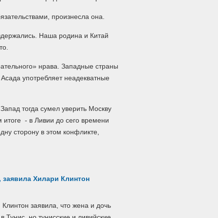
язательствами, произнесла она.
здержались. Наша родина и Китай
то.
ательного» нрава. Западные страны
 Асада употребляет неадекватные
Запад тогда сумел уверить Москву
итоге - в Ливии до сего времени
дну сторону в этом конфликте,
, заявила Хилари Клинтон
линтон заявила, что жена и дочь
 Тунис, но тунисские и ливийские