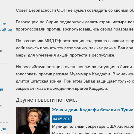
Совет Безопасности ООН не сумел совладать со своими об
Резолюцию по Сирии поддержали девять стран, четыре во
лее
проголосовали против, воспользовавшись своим правом ве
ний не
По воззрению МИД Рф резолюция содержала санкции «кар
добивались принять эту резолюцию, так как режим Башара
ак
меры для угнетения акций протеста в республике.
На российскую позицию очень повлияла ситуация в Ливии. 
голосовать против режима Муаммара Каддафи. В конечном 
длится штатская война. При этом Запад защищает только о
закрывая глаза на злодеяния врагов Каддафи.
ля
и
Другие новости по теме:
ая
Жена и дочь Каддафи бежали в Тунис
04.05.2013
Муниципальный секретарь США Хиллари К
для
Муамара Каддафи вправду перебрались в