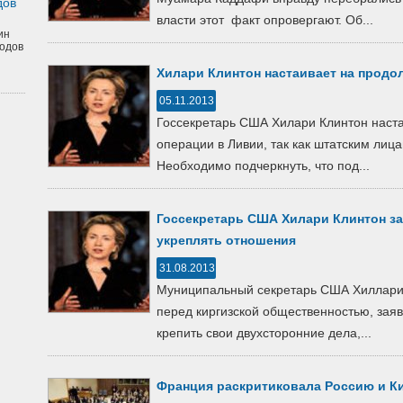
дов
власти этот факт опровергают. Об...
ин
одов
Хилари Клинтон настаивает на продо
05.11.2013
Госсекретарь США Хилари Клинтон наст
операции в Ливии, так как штатским лица
Необходимо подчеркнуть, что под...
Госсекретарь США Хилари Клинтон за
укреплять отношения
31.08.2013
Муниципальный секретарь США Хиллари 
перед киргизской общественностью, зая
крепить свои двухсторонние дела,...
Франция раскритиковала Россию и Ки