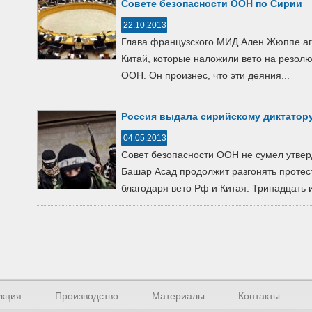
Совете безопасности ООН по Сирии
22.10.2013
Глава французского МИД Ален Жюппе аг
Китай, которые наложили вето на резол
ООН. Он произнес, что эти деяния...
Россия выдала сирийскому диктатору
04.05.2013
Совет безопасности ООН не сумел утвер
Башар Асад продолжит разгонять проте
благодаря вето Рф и Китая. Тринадцать и
кция
Производство
Материалы
Контакты