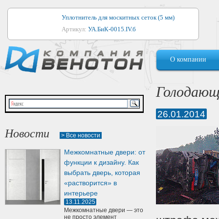
Уплотнитель для москитных сеток (5 мм)
Артикул:
УА.БиК-0015.IV.б
Уплотнитель для алюминиевых окон
О компании
Артикул:
1044
Уплотнитель для деревянных окон
Голодающ
Артикул:
УМ.БиК-0062.IV.б
26.01.2014
Уплотнитель лоджиевый для (4, 5, 6 мм)
Артикул:
УА.БиК-0037.IV.б
Новости
> Все новости
Уплотнитель для деревянных дверей
Межкомнатные двери: от
Артикул:
УК-10.4
функции к дизайну. Как
выбрать дверь, которая
«растворится» в
интерьере
13.11.2025
Межкомнатные двери — это
не просто элемент