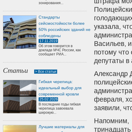
штрафа може
зонирования...
Полицейски
голодающих
Стандарты
сейсмостойкости более
указала, ч
50% российских зданий не
администра
соблюдены
17.11.2019
Васильев, 
Об этом говорится в
докладе МЧС России, как
потому что 
сообщает РИА...
депутаты в
Статьи
> Все статьи
Александр 
полицейски
Гибкая черепица:
идеальный выбор для
администра
современной кровли
февраля, х
25.02.2026
В последние годы гибкая
заявили, ч
черепица завоевала
широкую...
Напомним, 
Лучшие материалы для
тринадцать