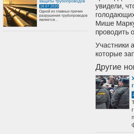
защиты трубопроводов
увидели, ч
16.07.2020
Одной из главных причин
голодающих 
разрушения трубопроводов
является...
Мише Марку
проводить 
Участники а
которые за
Другие но