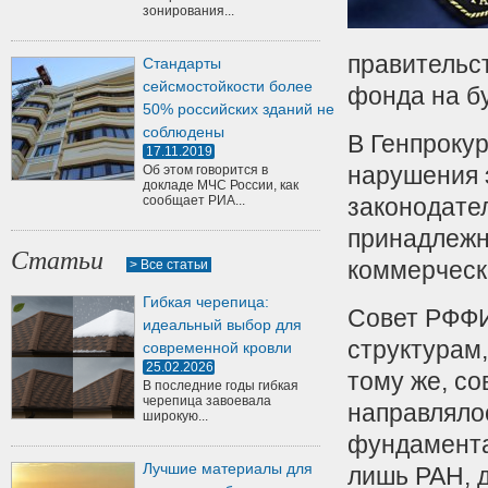
зонирования...
правительс
Стандарты
сейсмостойкости более
фонда на б
50% российских зданий не
соблюдены
В Генпроку
17.11.2019
нарушения 
Об этом говорится в
докладе МЧС России, как
сообщает РИА...
законодател
принадлежн
Статьи
коммерческ
> Все статьи
Гибкая черепица:
Совет РФФИ
идеальный выбор для
структурам
современной кровли
25.02.2026
тому же, со
В последние годы гибкая
черепица завоевала
направляло
широкую...
фундамента
Лучшие материалы для
лишь РАН, 