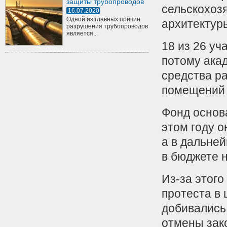
защиты трубопроводов
сельскохоз
16.07.2020
Одной из главных причин
архитектуры
разрушения трубопроводов
является...
18 из 26 уч
потому ака
средства ра
помещений 
Фонд основа
этом году о
а в дальней
в бюджете 
Из-за этого
протеста в 
добивались
отмены зако