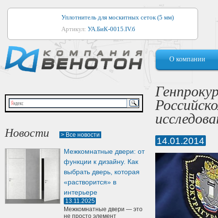
Уплотнитель для москитных сеток (5 мм)
Артикул:
УА.БиК-0015.IV.б
Уплотнитель для алюминиевых окон
О компании
Артикул:
1044
Уплотнитель для деревянных окон
Генпрокур
Артикул:
УМ.БиК-0062.IV.б
Российск
Уплотнитель лоджиевый для (4, 5, 6 мм)
исследова
Артикул:
УА.БиК-0037.IV.б
Новости
> Все новости
14.01.2014
Уплотнитель для деревянных дверей
Межкомнатные двери: от
Артикул:
УК-10.4
функции к дизайну. Как
выбрать дверь, которая
«растворится» в
интерьере
13.11.2025
Межкомнатные двери — это
не просто элемент