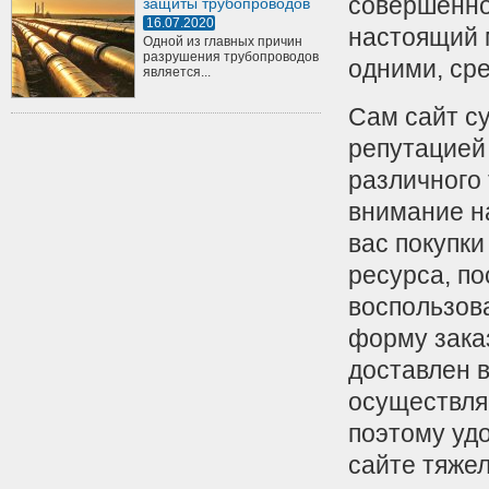
совершенно 
защиты трубопроводов
16.07.2020
настоящий 
Одной из главных причин
разрушения трубопроводов
одними, ср
является...
Сам сайт с
репутацией
различного 
внимание н
вас покупки
ресурса, по
воспользов
форму зака
доставлен в
осуществля
поэтому удо
сайте тяже