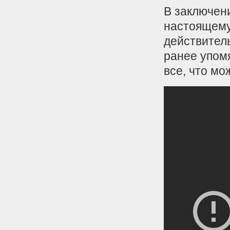
В заключени
настоящему
действител
ранее упом
все, что мо