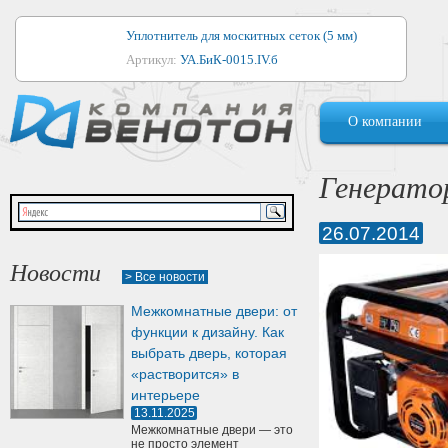
Уплотнитель для москитных сеток (5 мм)
Артикул:
УА.БиК-0015.IV.б
Уплотнитель для алюминиевых окон
О компании
Артикул:
1044
Уплотнитель для деревянных окон
Генерато
Артикул:
УМ.БиК-0062.IV.б
26.07.2014
Уплотнитель лоджиевый для (4, 5, 6 мм)
Артикул:
УА.БиК-0037.IV.б
Новости
> Все новости
Уплотнитель для деревянных дверей
Межкомнатные двери: от
Артикул:
УК-10.4
функции к дизайну. Как
выбрать дверь, которая
«растворится» в
интерьере
13.11.2025
Межкомнатные двери — это
не просто элемент