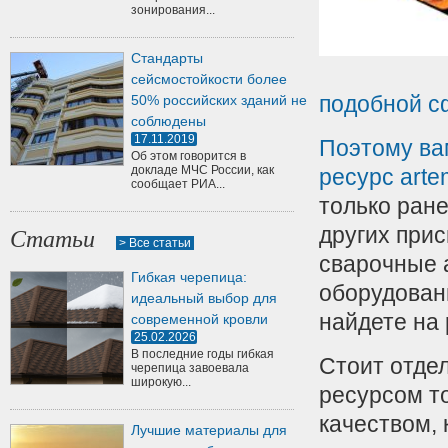
зонирования...
Стандарты
сейсмостойкости более
подобной с
50% российских зданий не
соблюдены
17.11.2019
Поэтому ва
Об этом говорится в
докладе МЧС России, как
ресурс
arte
сообщает РИА...
только ран
других при
Статьи
> Все статьи
сварочные 
Гибкая черепица:
оборудовани
идеальный выбор для
найдете на
современной кровли
25.02.2026
В последние годы гибкая
Стоит отде
черепица завоевала
широкую...
ресурсом т
качеством, 
Лучшие материалы для