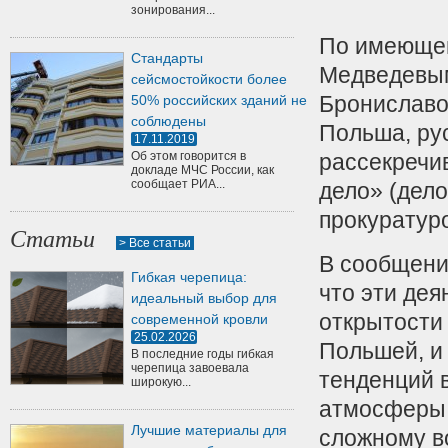
зонирования...
По имеющей
Стандарты
Медведевым
сейсмостойкости более
Брониславо
50% российских зданий не
соблюдены
Польша, ру
17.11.2019
Об этом говорится в
рассекречи
докладе МЧС России, как
сообщает РИА...
дело» (дело
прокуратур
Статьи
> Все статьи
В сообщени
Гибкая черепица:
что эти де
идеальный выбор для
открытости 
современной кровли
25.02.2026
Польшей, и
В последние годы гибкая
черепица завоевала
тенденций в
широкую...
атмосферы 
Лучшие материалы для
сложному в