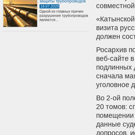
защиты трубопроводов
совместной
16.07.2020
Одной из главных причин
разрушения трубопроводов
«Катынской
является...
визита русс
должен сост
Росархив п
веб-сайте в
подлинных 
сначала ма
уголовное д
Во 2-ой по
20 томов: 
помещении 
данные суд
допросов, и