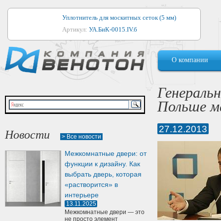
Уплотнитель для москитных сеток (5 мм)
Артикул:
УА.БиК-0015.IV.б
Уплотнитель для алюминиевых окон
О компании
Артикул:
1044
Уплотнитель для деревянных окон
Генеральн
Артикул:
УМ.БиК-0062.IV.б
Польше м
Уплотнитель лоджиевый для (4, 5, 6 мм)
Артикул:
УА.БиК-0037.IV.б
27.12.2013
Новости
> Все новости
Уплотнитель для деревянных дверей
Межкомнатные двери: от
Артикул:
УК-10.4
функции к дизайну. Как
выбрать дверь, которая
«растворится» в
интерьере
13.11.2025
Межкомнатные двери — это
не просто элемент