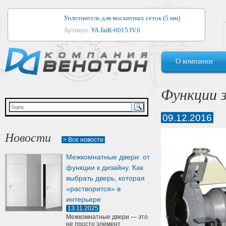
Уплотнитель для москитных сеток (5 мм)
Артикул:
УА.БиК-0015.IV.б
Уплотнитель для алюминиевых окон
О компании
Артикул:
1044
Уплотнитель для деревянных окон
Функции 
Артикул:
УМ.БиК-0062.IV.б
09.12.2016
Уплотнитель лоджиевый для (4, 5, 6 мм)
Артикул:
УА.БиК-0037.IV.б
Новости
> Все новости
Уплотнитель для деревянных дверей
Межкомнатные двери: от
Артикул:
УК-10.4
функции к дизайну. Как
выбрать дверь, которая
«растворится» в
интерьере
13.11.2025
Межкомнатные двери — это
не просто элемент