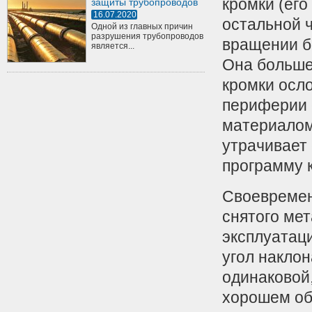
кромки (его
защиты трубопроводов
16.07.2020
остальной ч
Одной из главных причин
разрушения трубопроводов
вращении б
является...
Она больше 
кромки осло
периферии 
материалом,
утрачивает
программу 
Своевремен
снятого мет
эксплуатаци
угол наклон
одинаковой
хорошем об