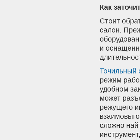
Как заточи
Стоит обрат
салон. Преж
оборудован
и оснащенн
длительност
Точильный 
режим рабо
удобном за
может разъ
режущего и
взаимовыгод
сложно найт
инструмент,