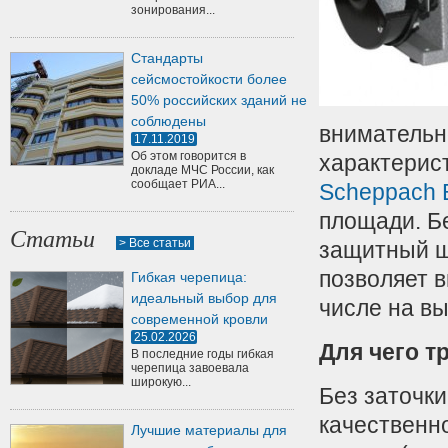
зонирования...
Стандарты
сейсмостойкости более
50% российских зданий не
соблюдены
внимательн
17.11.2019
Об этом говорится в
характерис
докладе МЧС России, как
сообщает РИА...
Scheppach 
площади. Б
Статьи
> Все статьи
защитный щ
позволяет в
Гибкая черепица:
идеальный выбор для
числе на вы
современной кровли
25.02.2026
Для чего т
В последние годы гибкая
черепица завоевала
широкую...
Без заточк
качественн
Лучшие материалы для