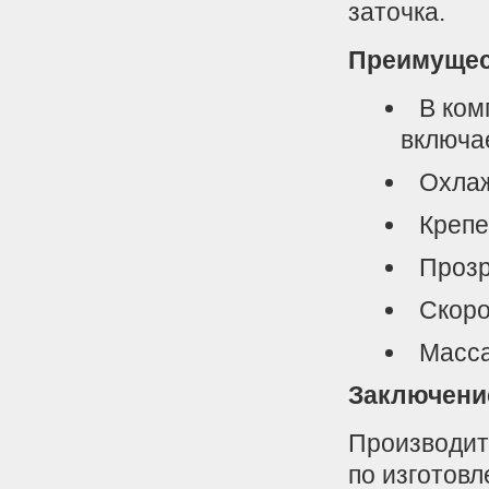
заточка.
Преимущес
В ком
включа
Охлаж
Крепе
Прозр
Скоро
Масса
Заключени
Производит
по изготов